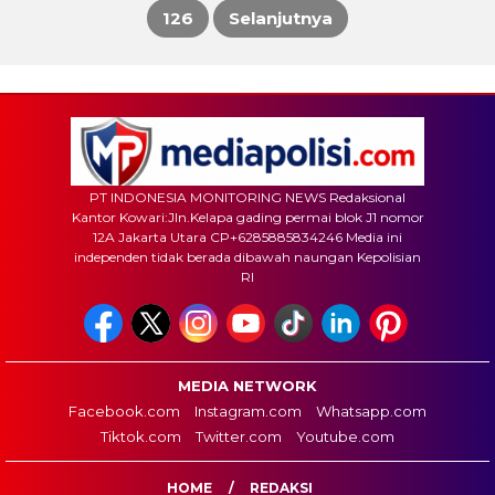
126
Selanjutnya
pos
PT INDONESIA MONITORING NEWS Redaksional
Kantor Kowari:Jln.Kelapa gading permai blok J1 nomor
12A Jakarta Utara CP+6285885834246 Media ini
independen tidak berada dibawah naungan Kepolisian
RI
MEDIA NETWORK
Facebook.com
Instagram.com
Whatsapp.com
Tiktok.com
Twitter.com
Youtube.com
HOME
REDAKSI