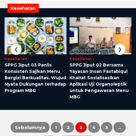
Kesehatan
‹
›
Kesehatan
Kesehatan
SPPG Jiput 03 Paniis
SPPG Jiput 02 Bersama
Konsisten Sajikan Menu
Yayasan Insan Fastabiqul
Bergizi Berkualitas, Wujud
Khairat Sosialisasikan
Nyata Dukungan terhadap
Aplikasi Uji Organoleptik
Program MBG
untuk Pengawasan Menu
MBG
Sebelumnya
1
2
3
4
5
…
Paginasi