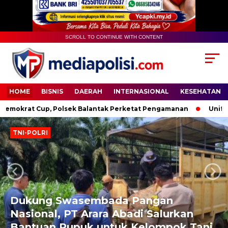
SCROLL TO CONTINUE WITH CONTENT
HOME
BISNIS
DAERAH
INTERNASIONAL
KESEHATAN
krat Cup, Polsek Balantak Perketat Pengamanan
Unifying 
TNI-POLRI
Next
Previous
Dukung Swasembada Pangan
Nasional, PT Arara Abadi Salurkan
Bantuan Pupuk untuk Kelompok Tani