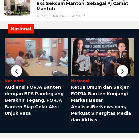
Eks Sekcam Mantoh, Sebagai Pj Camat
Mantoh
Jumat, 31 Juli 2026 - 15:07 WIB
Nasional
‹
›
Nasional
Nasional
Audiensi FORJA Banten
Ketua Umum dan Sekjen
dengan BPS Pandeglang
FORJA Banten Kunjungi
Berakhir Tegang, FORJA
Markas Besar
Banten Siap Gelar Aksi
AnalisasiBerNews.com,
r
Unjuk Rasa
Perkuat Sinergitas Media
dan Aktivis