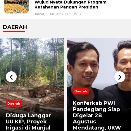
Wujud Nyata Dukungan Program
Ketahanan Pangan Presiden
Jumat, 31 Juli 2026 - 06:35 WIB
DAERAH
‹
›
Daerah
Konferkab PWI
Daerah
Pandeglang Siap
Diduga Langgar
Digelar 28
UU KIP, Proyek
Agustus
Irigasi di Munjul
Mendatang, UKW