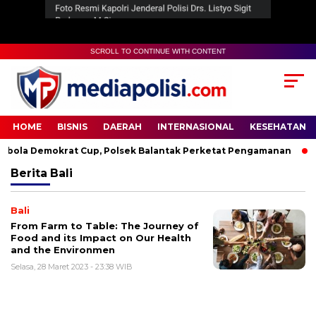
SCROLL TO CONTINUE WITH CONTENT
HOME
BISNIS
DAERAH
INTERNASIONAL
KESEHATAN
ola Demokrat Cup, Polsek Balantak Perketat Pengamanan
Berita
Bali
Bali
From Farm to Table: The Journey of
Food and its Impact on Our Health
and the Environmen
Selasa, 28 Maret 2023 - 23:38 WIB