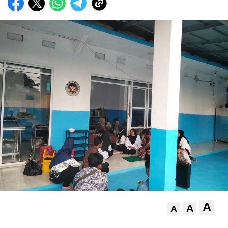
A
A
A