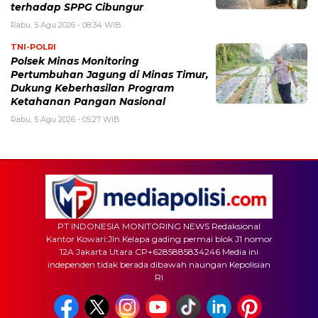
terhadap SPPG Cibungur
Rabu, 5 Agu 2026 - 08:34 WIB
TNI-POLRI
Polsek Minas Monitoring
Pertumbuhan Jagung di Minas Timur,
Dukung Keberhasilan Program
Ketahanan Pangan Nasional
Rabu, 5 Agu 2026 - 05:27 WIB
PT INDONESIA MONITORING NEWS Redaksional
Kantor Kowari:Jln.Kelapa gading permai blok J1 nomor
12A Jakarta Utara CP+6285885834246 Media ini
independen tidak berada dibawah naungan Kepolisian
RI