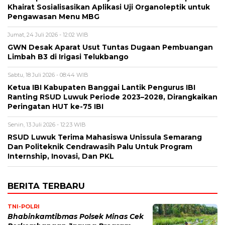
Khairat Sosialisasikan Aplikasi Uji Organoleptik untuk
Pengawasan Menu MBG
Jumat, 24 Juli 2026 - 12:02 WIB
GWN Desak Aparat Usut Tuntas Dugaan Pembuangan
Limbah B3 di Irigasi Telukbango
Sabtu, 18 Juli 2026 - 08:44 WIB
Ketua IBI Kabupaten Banggai Lantik Pengurus IBI
Ranting RSUD Luwuk Periode 2023–2028, Dirangkaikan
Peringatan HUT ke-75 IBI
Senin, 13 Juli 2026 - 12:23 WIB
RSUD Luwuk Terima Mahasiswa Unissula Semarang
Dan Politeknik Cendrawasih Palu Untuk Program
Internship, Inovasi, Dan PKL
BERITA TERBARU
TNI-POLRI
Bhabinkamtibmas Polsek Minas Cek