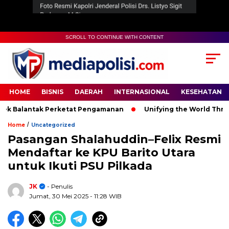
SCROLL TO CONTINUE WITH CONTENT
HOME
BISNIS
DAERAH
INTERNASIONAL
KESEHATAN
 Balantak Perketat Pengamanan
Unifying the World Through 
/
Home
Uncategorized
Pasangan Shalahuddin–Felix Resmi
Mendaftar ke KPU Barito Utara
untuk Ikuti PSU Pilkada
JK
- Penulis
Jumat, 30 Mei 2025
- 11:28 WIB