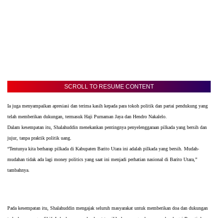
SCROLL TO RESUME CONTENT
Ia juga menyampaikan apresiasi dan terima kasih kepada para tokoh politik dan partai pendukung yang
telah memberikan dukungan, termasuk Haji Purnaman Jaya dan Hendro Nakalelo.
Dalam kesempatan itu, Shalahuddin menekankan pentingnya penyelenggaraan pilkada yang bersih dan
jujur, tanpa praktik politik uang.
“Tentunya kita berharap pilkada di Kabupaten Barito Utara ini adalah pilkada yang bersih. Mudah-
mudahan tidak ada lagi money politics yang saat ini menjadi perhatian nasional di Barito Utara,”
tambahnya.
Pada kesempatan itu, Shalahuddin mengajak seluruh masyarakat untuk memberikan doa dan dukungan