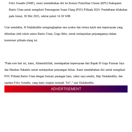
Felix Sonadie (SHIF), resmi mendaftarkan diri ke Komisi Pemilihan Umum (KPU) Kabupaten
Barito Utara untuk mengikuti Pemungutan Suara Ulang (PSU) Pilkada 2024. Pendaftaran dilakukan
pada Jumat, 30 Mei 2025, sekitar pukul 14.30 WIB.
Usai mendaftar, H Shalahuddin mengungkapkan rasa syukur dan terima kasih atas kepercayaan yang
diberikan oleh tokoh senior Barito Utara, Gogo Helo, untuk melanjutkan perjuangannya dalam
kontestasi pilkada ulang ini.
“Pada sore hari ini, kami, Alhamdulillah, mendapatkan kepercayaan dari Bapak H Gogo Purman Jaya
dan Hendrao Nakalelo untuk melanjutkan perjuangan beliau. Kami mendaftarkan diri untuk mengikuti
PSU Pilkada Barito Utara dengan formasi pasangan baru, yakni saya sendiri, Haji Shalahuddin, dan
saudara Felix Sonadie, yang kami singkat menjadi ‘Sif’,” ujar Shalahuddin.
ADVERTISEMENT