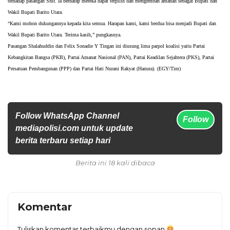
terhadap pasangan Shif. Ia berharap mereka dapat terpilih dan mengemban amanah sebagai Bupati dan
Wakil Bupati Barito Utara.
“Kami mohon dukungannya kepada kita semua. Harapan kami, kami berdua bisa menjadi Bupati dan
Wakil Bupati Barito Utara. Terima kasih,” pungkasnya.
Pasangan Shalahuddin dan Felix Sonadie Y Tingan ini diusung lima parpol koalisi yaitu Partai
Kebangkitan Bangsa (PKB), Partai Amanat Nasional (PAN), Partai Keadilan Sejahtera (PKS), Partai
Persatuan Pembangunan (PPP) dan Partai Hati Nurani Rakyat (Hanura). (EGY/Tim)
Follow WhatsApp Channel
Follow
mediapolisi.com untuk update
berita terbaru setiap hari
Berita ini 18 kali dibaca
Komentar
Tuliskan komentar terbaikmu dengan sopan