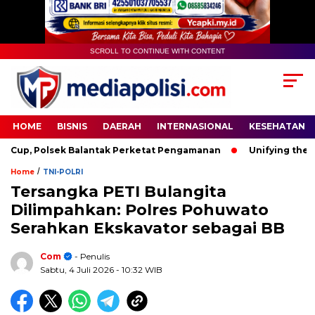
SCROLL TO CONTINUE WITH CONTENT
HOME
BISNIS
DAERAH
INTERNASIONAL
KESEHATAN
p, Polsek Balantak Perketat Pengamanan
Unifying the Worl
/
Home
TNI-POLRI
Tersangka PETI Bulangita
Dilimpahkan: Polres Pohuwato
Serahkan Ekskavator sebagai BB
Com
- Penulis
Sabtu, 4 Juli 2026
- 10:32 WIB