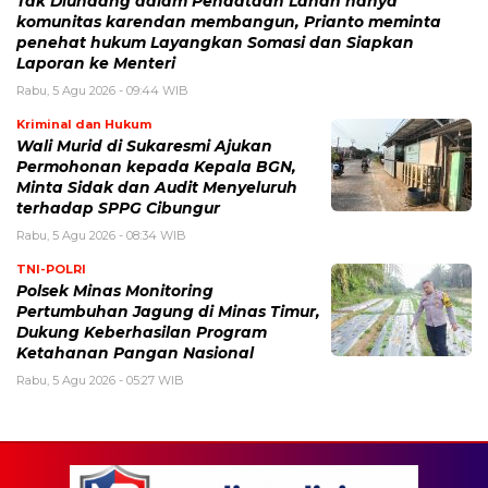
Tak Diundang dalam Pendataan Lahan hanya
komunitas karendan membangun, Prianto meminta
penehat hukum Layangkan Somasi dan Siapkan
Laporan ke Menteri
Rabu, 5 Agu 2026 - 09:44 WIB
Kriminal dan Hukum
Wali Murid di Sukaresmi Ajukan
Permohonan kepada Kepala BGN,
Minta Sidak dan Audit Menyeluruh
terhadap SPPG Cibungur
Rabu, 5 Agu 2026 - 08:34 WIB
TNI-POLRI
Polsek Minas Monitoring
Pertumbuhan Jagung di Minas Timur,
Dukung Keberhasilan Program
Ketahanan Pangan Nasional
Rabu, 5 Agu 2026 - 05:27 WIB