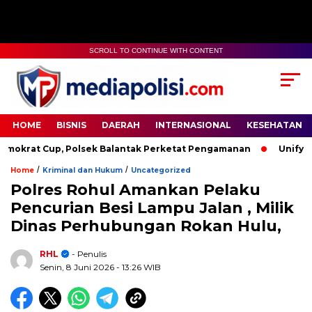
SCROLL TO CONTINUE WITH CONTENT
HOME
BISNIS
DAERAH
INTERNASIONAL
KESEHATAN
t Cup, Polsek Balantak Perketat Pengamanan
Unifying the 
/
/
Home
Kriminal dan Hukum
Uncategorized
Polres Rohul Amankan Pelaku
Pencurian Besi Lampu Jalan , Milik
Dinas Perhubungan Rokan Hulu,
RHL
- Penulis
Senin, 8 Juni 2026
- 13:26 WIB