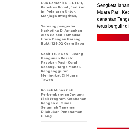
Dua Personil Di – PTDH,
Sengketa lahan
Kapolres Rohul , Jadikan
ini Pelajaran Untuk
Muara Pari, Ke
Menjaga Integritas,
danantan Tenga
terus bergulir d
Seorang pengedar
Narkotika Di Amankan
oleh Polsek Tambusai
Utara Dengan Barang
Bukti 128,02 Gram Sabu
Sopir Truk Dan Tukang
Bangunan Resah:
Pasokan Pasir Koral
Kosong, Harga Mahal,
Pengangguran
Meningkat Di Muara
Teweh
Polsek Minas Cek
Perkembangan Jagung
Pipil Program Ketahanan
Pangan di Minas,
Sejumlah Tanaman
Dilakukan Penanaman
Ulang