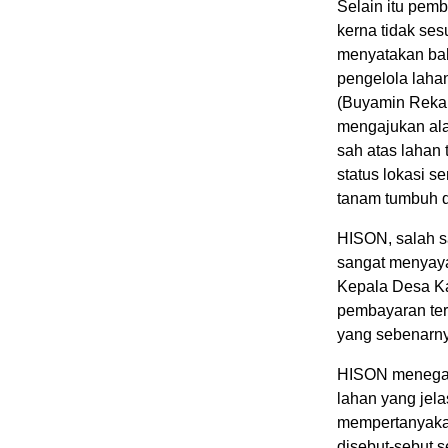
Selain itu pemb
kerna tidak se
menyatakan bah
pengelola laha
(Buyamin Reka
mengajukan alat
sah atas lahan
status lokasi 
tanam tumbuh da
HISON, salah s
sangat menyaya
Kepala Desa K
pembayaran ter
yang sebenarn
HISON menegask
lahan yang jela
mempertanyaka
disebut-sebut s