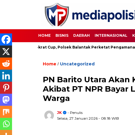
HOME
BISNIS
DAERAH
INTERNASIONAL
K
kbola Demokrat Cup, Polsek Balantak Perketat Pengamanan
Home
Uncategorized
/
PN Barito Utara Akan
Akibat PT NPR Bayar
Warga
JK
- Penulis
Selasa, 27 Januari 2026
- 08:18 WIB