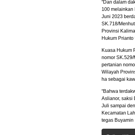
“Dan dalam da
100 melainkan
Juni 2023 ber
SK.718/Menhut-
Provinsi Kalima
Hukum Prianto 
Kuasa Hukum P
nomor SK.529/M
pertanian nomo
Wilayah Provin
ha sebagai kaw
“Bahwa terdakw
Aslianor, saksi
Juli sampai de
Kecamatan Lahe
tegas Buyamin 