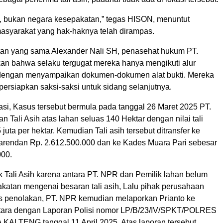
 bukan negara kesepakatan,” tegas HISON, menuntut
masyarakat yang hak-haknya telah dirampas.
an yang sama Alexander Nali SH, penasehat hukum PT.
n bahwa selaku tergugat mereka hanya mengikuti alur
dengan menyampaikan dokumen-dokumen alat bukti. Mereka
ersiapkan saksi-saksi untuk sidang selanjutnya.
asi, Kasus tersebut bermula pada tanggal 26 Maret 2025 PT.
Tali Asih atas lahan seluas 140 Hektar dengan nilai tali
juta per hektar. Kemudian Tali asih tersebut ditransfer ke
rendan Rp. 2.612.500.000 dan ke Kades Muara Pari sebesar
000.
k Tali Asih karena antara PT. NPR dan Pemilik lahan belum
akatan mengenai besaran tali asih, Lalu pihak perusahaan
tas penolakan, PT. NPR kemudian melaporkan Prianto ke
Utara dengan Laporan Polisi nomor LP/B/23/IV/SPKT/POLRES
LTENG tanggal 11 April 2025. Atas laporan tersebut