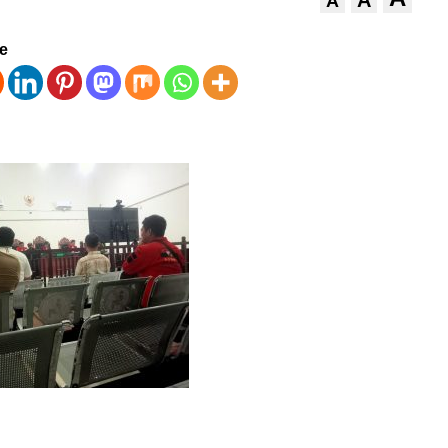
A
A
ve