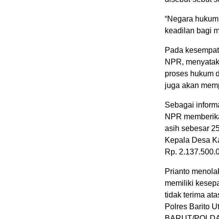
“Negara hukum,
keadilan bagi 
Pada kesempat
NPR, menyataka
proses hukum 
juga akan memp
Sebagai inform
NPR memberikan 
asih sebesar 25 
Kepala Desa Ka
Rp. 2.137.500.
Prianto menola
memiliki kesep
tidak terima a
Polres Barito 
BARUT/POLDA KA