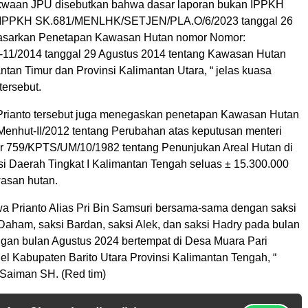
kwaan JPU disebutkan bahwa dasar laporan bukan IPPKH
 IPPKH SK.681/MENLHK/SETJEN/PLA.O/6/2023 tanggal 26
dasarkan Penetapan Kawasan Hutan nomor Nomor:
11/2014 tanggal 29 Agustus 2014 tentang Kawasan Hutan
ntan Timur dan Provinsi Kalimantan Utara, “ jelas kuasa
tersebut.
rianto tersebut juga menegaskan penetapan Kawasan Hutan
enhut-II/2012 tentang Perubahan atas keputusan menteri
r 759/KPTS/UM/10/1982 tentang Penunjukan Areal Hutan di
si Daerah Tingkat I Kalimantan Tengah seluas ± 15.300.000
asan hutan.
a Prianto Alias Pri Bin Samsuri bersama-sama dengan saksi
 Daham, saksi Bardan, saksi Alek, dan saksi Hadry pada bulan
ngan bulan Agustus 2024 bertempat di Desa Muara Pari
l Kabupaten Barito Utara Provinsi Kalimantan Tengah, “
Saiman SH. (Red tim)