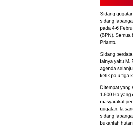
Sidang gugatan
sidang lapanga
pada 4-6 Febru
(BPN). Semua b
Prianto.
Sidang perdata
lainya yaitu M
agenda selanju
ketik palu tiga k
Ditempat yang 
1.800 Ha yang d
masyarakat pen
gugatan. Ia sa
sidang lapanga
bukanlah hutan