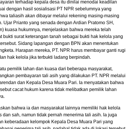
ayaran terhadap kepala desa itu dinilai menodai keadilan
suai dengan hasil sosialisasi PT NPR sebelumnya yang
wa taliasih akan dibayar melalui rekening masing-masing
n. Ujar Prianto yang senada dengan Ardian Pratomo SH,
n) kuasa hukumnya, menjelaskan bahwa mereka telah
 bukti surat keterangan tanah sebagai bukti hak kelola yang
 tersebut. Sidang lapangan dengan BPN akan menentukan
sengketa. Harapan mereka, PT. NPR harus membayar ganti rugi
n hak kelola jika terbukti ladang berpindah.
atu pemilik lahan dan kuasa dari beberapa masyarakat,
ngkan pembayaran tali asih yang dilakukan PT. NPR melalui
arendan dan Kepala Desa Muara Pari. Ia menyatakan bahwa
sebut cacat hukum karena tidak melibatkan pemilik lahan
ya.
an bahwa ia dan masyarakat lainnya memiliki hak kelola
s dan sah, namun tidak pernah menerima tali asih. Ia juga
n keberadaan kelompok Kepala Desa Muara Pari yang
ebagai penerima tali asih, padahal tidak ada di lokasi tersebut.