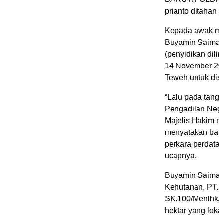
prianto ditahan
Kepada awak me
Buyamin Saima
(penyidikan di
14 November 20
Teweh untuk di
“Lalu pada tan
Pengadilan Neg
Majelis Hakim
menyatakan bah
perkara perdat
ucapnya.
Buyamin Saiman
Kehutanan, PT.
SK.100/Menlhk/
hektar yang lok