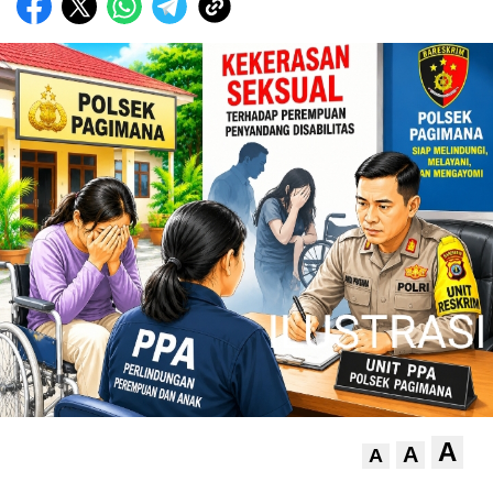
A
A
A