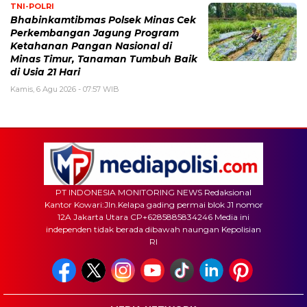
TNI-POLRI
Bhabinkamtibmas Polsek Minas Cek
Perkembangan Jagung Program
Ketahanan Pangan Nasional di
Minas Timur, Tanaman Tumbuh Baik
di Usia 21 Hari
Kamis, 6 Agu 2026 - 07:57 WIB
PT INDONESIA MONITORING NEWS Redaksional
Kantor Kowari:Jln.Kelapa gading permai blok J1 nomor
12A Jakarta Utara CP+6285885834246 Media ini
independen tidak berada dibawah naungan Kepolisian
RI