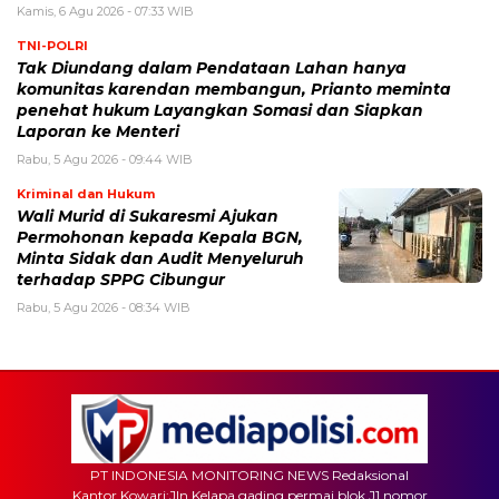
Kamis, 6 Agu 2026 - 07:33 WIB
TNI-POLRI
Tak Diundang dalam Pendataan Lahan hanya
komunitas karendan membangun, Prianto meminta
penehat hukum Layangkan Somasi dan Siapkan
Laporan ke Menteri
Rabu, 5 Agu 2026 - 09:44 WIB
Kriminal dan Hukum
Wali Murid di Sukaresmi Ajukan
Permohonan kepada Kepala BGN,
Minta Sidak dan Audit Menyeluruh
terhadap SPPG Cibungur
Rabu, 5 Agu 2026 - 08:34 WIB
PT INDONESIA MONITORING NEWS Redaksional
Kantor Kowari:Jln.Kelapa gading permai blok J1 nomor