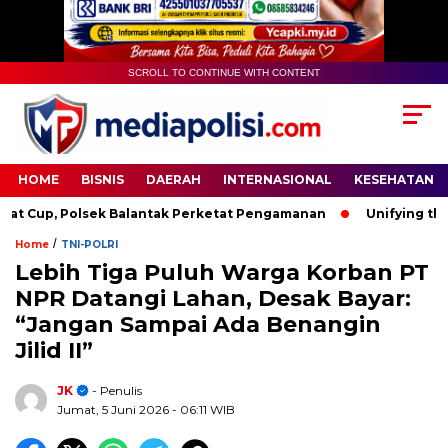
SCROLL TO CONTINUE WITH CONTENT
HOME
BISNIS
DAERAH
INTERNASIONAL
KESEHATAN
Cup, Polsek Balantak Perketat Pengamanan
Unifying the Wo
/
Home
TNI-POLRI
Lebih Tiga Puluh Warga Korban PT
NPR Datangi Lahan, Desak Bayar:
“Jangan Sampai Ada Benangin
Jilid II”
JK
- Penulis
Jumat, 5 Juni 2026
- 06:11 WIB