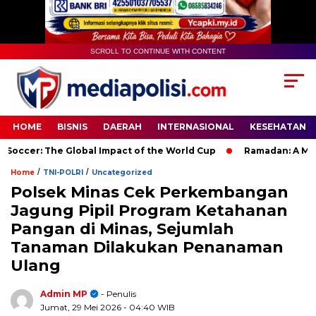
SCROLL TO CONTINUE WITH CONTENT
HOME
BISNIS
DAERAH
INTERNASIONAL
KESEHATAN
cer: The Global Impact of the World Cup
Ramadan: A Month of
/
/
Home
TNI-POLRI
Uncategorized
Polsek Minas Cek Perkembangan
Jagung Pipil Program Ketahanan
Pangan di Minas, Sejumlah
Tanaman Dilakukan Penanaman
Ulang
Admin MP
- Penulis
Jumat, 29 Mei 2026
- 04:40 WIB