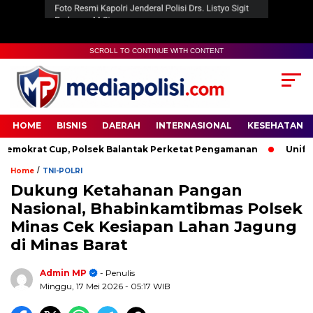
SCROLL TO CONTINUE WITH CONTENT
HOME
BISNIS
DAERAH
INTERNASIONAL
KESEHATAN
krat Cup, Polsek Balantak Perketat Pengamanan
Unifying 
/
Home
TNI-POLRI
Dukung Ketahanan Pangan
Nasional, Bhabinkamtibmas Polsek
Minas Cek Kesiapan Lahan Jagung
di Minas Barat
Admin MP
- Penulis
Minggu, 17 Mei 2026
- 05:17 WIB