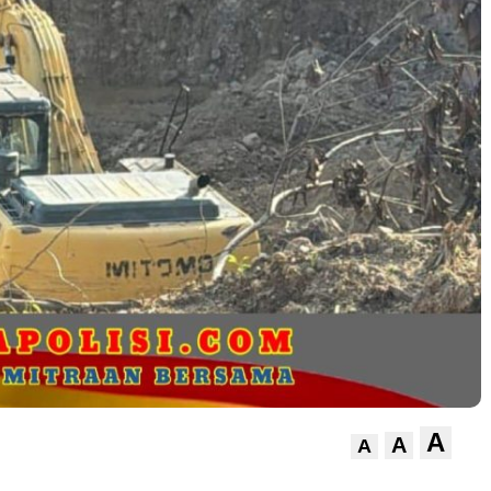
A
A
A