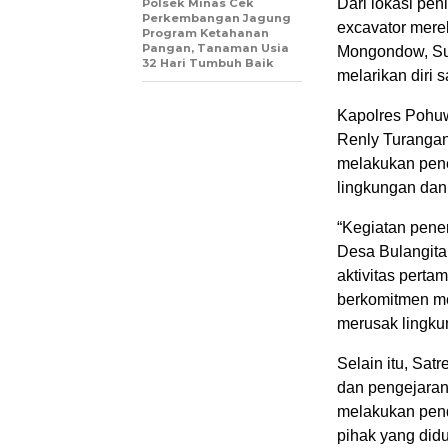
Dari lokasi pen
Polsek Minas Cek
Perkembangan Jagung
excavator mere
Program Ketahanan
Pangan, Tanaman Usia
Mongondow, Sul
32 Hari Tumbuh Baik
melarikan diri s
Kapolres Pohuw
Renly Turanga
melakukan pene
lingkungan dan
“Kegiatan pener
Desa Bulangita 
aktivitas perta
berkomitmen me
merusak lingku
Selain itu, Sat
dan pengejaran 
melakukan pend
pihak yang didu