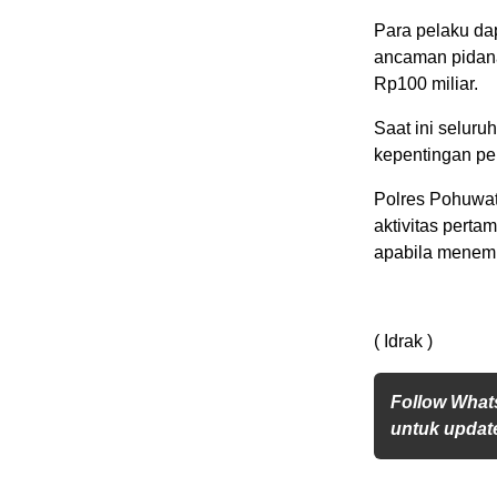
Para pelaku da
ancaman pidana
Rp100 miliar.
Saat ini seluru
kepentingan pen
Polres Pohuwat
aktivitas pert
apabila menemu
( Idrak )
Follow What
untuk update