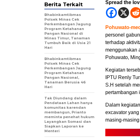
Spread the lo
Berita Terkait
Bhabinkamtibmas
Polsek Minas Cek
Perkembangan Jagung
Pohuwato-med
Program Ketahanan
Pangan Nasional di
personel gabun
Minas Timur, Tanaman
terhadap aktiv
Tumbuh Baik di Usia 21
Hari
menggunakan al
Pohuwato, Ming
Bhabinkamtibmas
Polsek Minas Cek
Perkembangan Jagung
Kegiatan terse
Program Ketahanan
IPTU Renly Tur
Pangan Nasional,
Tanaman Berusia 46
S.H setelah men
Hari
pertambangan il
Tak Diundang dalam
Pendataan Lahan hanya
Dalam kegiatan 
komunitas karendan
excavator yang
membangun, Prianto
meminta penehat hukum
masing-masing
Layangkan Somasi dan
Siapkan Laporan ke
Menteri