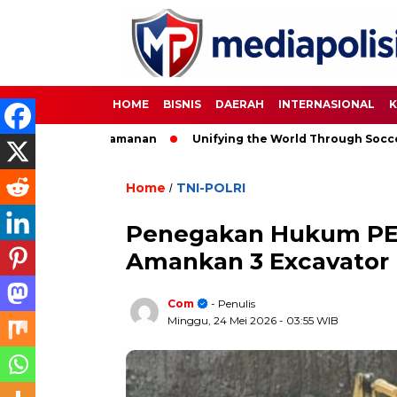
HOME
BISNIS
DAERAH
INTERNASIONAL
K
rketat Pengamanan
Unifying the World Through Soccer: The G
Home
TNI-POLRI
/
Penegakan Hukum PET
Amankan 3 Excavator
Com
- Penulis
Minggu, 24 Mei 2026
- 03:55 WIB