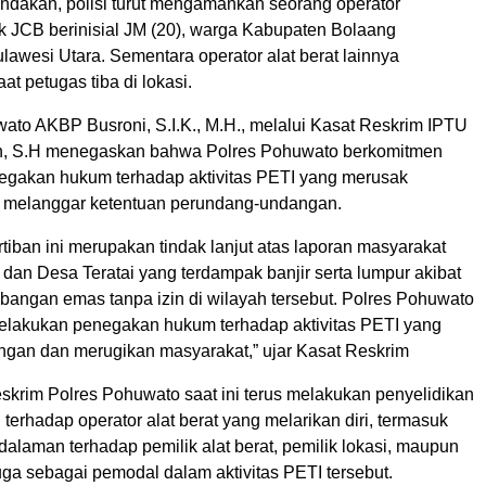
indakan, polisi turut mengamankan seorang operator
k JCB berinisial JM (20), warga Kabupaten Bolaang
awesi Utara. Sementara operator alat berat lainnya
aat petugas tiba di lokasi.
ato AKBP Busroni, S.I.K., M.H., melalui Kasat Reskrim IPTU
n, S.H menegaskan bahwa Polres Pohuwato berkomitmen
gakan hukum terhadap aktivitas PETI yang merusak
 melanggar ketentuan perundang-undangan.
tiban ini merupakan tindak lanjut atas laporan masyarakat
dan Desa Teratai yang terdampak banjir serta lumpur akibat
mbangan emas tanpa izin di wilayah tersebut. Polres Pohuwato
lakukan penegakan hukum terhadap aktivitas PETI yang
ngan dan merugikan masyarakat,” ujar Kasat Reskrim
reskrim Polres Pohuwato saat ini terus melakukan penyelidikan
terhadap operator alat berat yang melarikan diri, termasuk
alaman terhadap pemilik alat berat, pemilik lokasi, maupun
ga sebagai pemodal dalam aktivitas PETI tersebut.