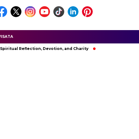
ISATA
 Reflection, Devotion, and Charity
The Latest News in R&B Mu