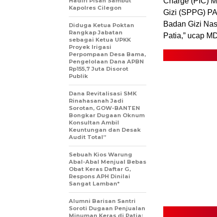
Charge (PIC) M
Hadiri Pisah Sambut
Kapolres Cilegon
Gizi (SPPG) PA
Badan Gizi Nas
Diduga Ketua Poktan
Rangkap Jabatan
Patia,” ucap MD
sebagai Ketua UPKK
Proyek Irigasi
Perpompaan Desa Bama,
Pengelolaan Dana APBN
Rp155,7 Juta Disorot
Publik
Dana Revitalisasi SMK
Rinahasanah Jadi
Sorotan, GOW-BANTEN
Bongkar Dugaan Oknum
Konsultan Ambil
Keuntungan dan Desak
Audit Total”
Sebuah Kios Warung
Abal-Abal Menjual Bebas
Obat Keras Daftar G,
Respons APH Dinilai
Sangat Lamban*
Alumni Barisan Santri
Soroti Dugaan Penjualan
Minuman Keras di Patia: