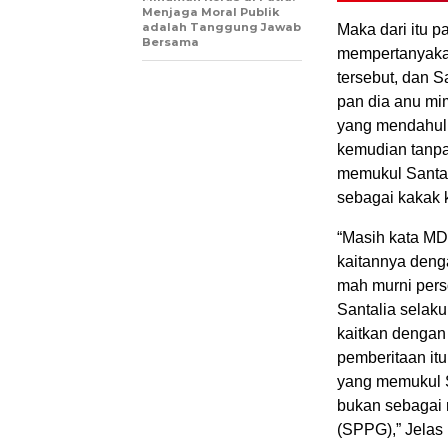
Menjaga Moral Publik
adalah Tanggung Jawab
Maka dari itu p
Bersama
mempertanyakan
tersebut, dan 
pan dia anu mi
yang mendahului
kemudian tanpa
memukul Santal
sebagai kakak 
“Masih kata MDI
kaitannya denga
mah murni pers
Santalia selaku
kaitkan dengan 
pemberitaan itu
yang memukul S
bukan sebagai 
(SPPG),” Jelas