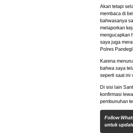
Akan tetapi sel
membaca di beb
bahwasanya sa
melaporkan keja
mengucapkan hal
saya juga mera
Polres Pandegla
Karena menurut
bahwa saya te
seperti saat ini
Di sisi lain S
konfirmasi lew
pembunuhan ter
Follow What
untuk update