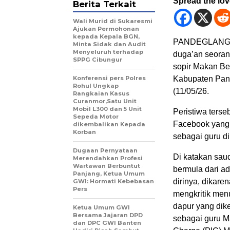
Spread the lo
Berita Terkait
Wali Murid di Sukaresmi
Ajukan Permohonan
kepada Kepala BGN,
PANDEGLANG,Med
Minta Sidak dan Audit
Menyeluruh terhadap
duga’an seoran
SPPG Cibungur
sopir Makan Be
Konferensi pers Polres
Kabupaten Pande
Rohul Ungkap
(11/05/26.
Rangkaian Kasus
Curanmor,Satu Unit
Mobil L300 dan 5 Unit
Peristiwa terse
Sepeda Motor
Facebook yang d
dikembalikan Kepada
Korban
sebagai guru d
Dugaan Pernyataan
Di katakan sau
Merendahkan Profesi
Wartawan Berbuntut
bermula dari a
Panjang, Ketua Umum
dirinya, dikar
GWI: Hormati Kebebasan
Pers
mengkritik menu
dapur yang dike
Ketua Umum GWI
Bersama Jajaran DPD
sebagai guru M
dan DPC GWI Banten