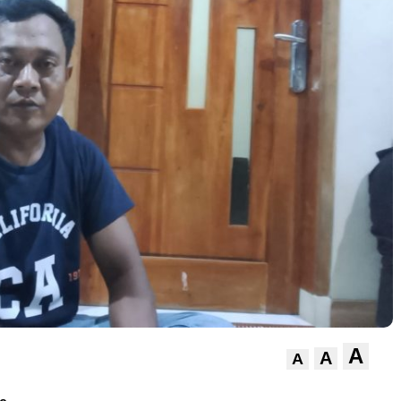
A
A
A