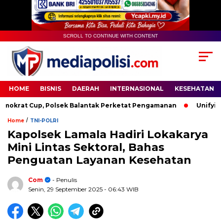
SCROLL TO CONTINUE WITH CONTENT
HOME
BISNIS
DAERAH
INTERNASIONAL
KESEHATAN
rat Cup, Polsek Balantak Perketat Pengamanan
Unifying th
/
Home
TNI-POLRI
Kapolsek Lamala Hadiri Lokakarya
Mini Lintas Sektoral, Bahas
Penguatan Layanan Kesehatan
Com
- Penulis
Senin, 29 September 2025
- 06:43 WIB