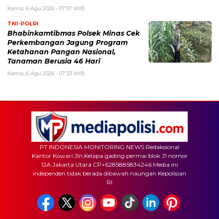
Kamis, 6 Agu 2026 - 07:57 WIB
TNI-POLRI
Bhabinkamtibmas Polsek Minas Cek
Perkembangan Jagung Program
Ketahanan Pangan Nasional,
Tanaman Berusia 46 Hari
Kamis, 6 Agu 2026 - 07:33 WIB
PT INDONESIA MONITORING NEWS Redaksional
Kantor Kowari:Jln.Kelapa gading permai blok J1 nomor
12A Jakarta Utara CP+6285885834246 Media ini
independen tidak berada dibawah naungan Kepolisian
RI