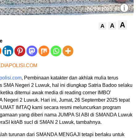
i
A
A
A
ve
DIAPOLISI.COM
olisi.com
, Pembinaan katakter dan akhlak mulia terus
as SMA Negeri 2 Luwuk, hal ini diungkap Satria Badoo selaku
ketika ditemui awak media di reading corner IMBO’
geri 2 Luwuk. Hari ini, Jumat, 26 September 2025 tepat
 JUMAT IMTAQ kami secara resmi meluncurkan program
gamaan yang diberi nama JUMPA SI ABI di SMANDA Luwuk
teraSI kitAB sucI di SMAN 2 Luwuk, tambahnya.
alah turunan dari SMANDA MENGAJI tetapi berlaku untuk