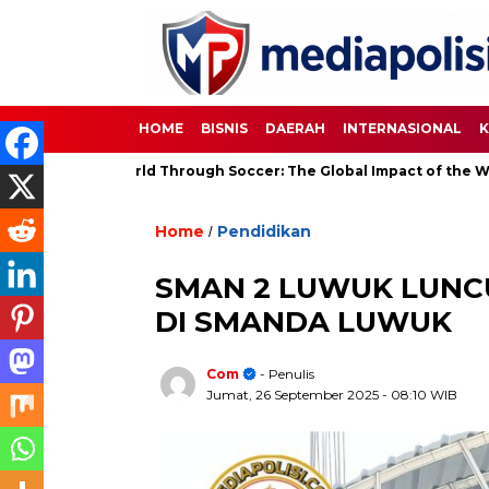
HOME
BISNIS
DAERAH
INTERNASIONAL
K
ing the World Through Soccer: The Global Impact of the World Cu
Home
Pendidikan
/
SMAN 2 LUWUK LUNC
DI SMANDA LUWUK
Com
- Penulis
Jumat, 26 September 2025
- 08:10 WIB