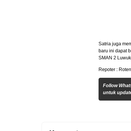
Satria juga me
baru ini dapat 
SMAN 2 Luwuk “
Repoter : Rote
Follow What
untuk update