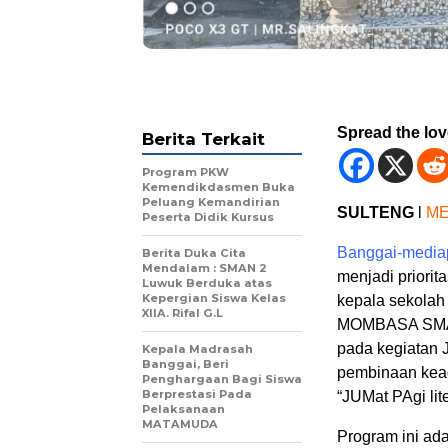
Spread the lo
Berita Terkait
Program PKW
Kemendikdasmen Buka
Peluang Kemandirian
SULTENG
l
ME
Peserta Didik Kursus
Banggai-mediap
Berita Duka Cita
Mendalam : SMAN 2
menjadi priorit
Luwuk Berduka atas
Kepergian Siswa Kelas
kepala sekolah 
XIIA. Rifal G.L
MOMBASA SMA Ne
pada kegiatan
Kepala Madrasah
Banggai, Beri
pembinaan kea
Penghargaan Bagi Siswa
Berprestasi Pada
“JUMat PAgi li
Pelaksanaan
MATAMUDA
Program ini ad