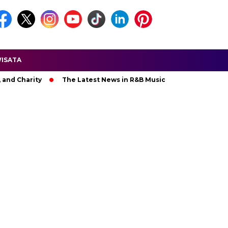
ISATA
arity
The Latest News in R&B Music: A Look at Super Bowl Per