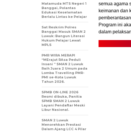
semua agama s
Matamuda MTS Negeri 1
Banggai, Polantas
keimanan dan 
Edukasi Keselamatan
Berlalu Lintas ke Pelajar
pemberantasan 
Program ini ak
Sat Reskrim Polres
dalam pelaksan
Banggai Masuk SMAN 2
Luwuk: Bangun Literasi
Hukum Pelajar Lewat
MPLS
PMR WIRA MERAPI
“MErajut RAsa Peduli
Insani ” SMAN 2 Luwuk
Raih Juara 2 Umum pada
Lomba Travelling PMR-
PMI se-Kota Luwuk
Tahun 2026.
SPMB ON-LINE 2026
Resmi dibuka, Panitia
SPMB SMAN 2 Luwuk
Layani Pendaftar Meski
Libur Nasional.
SMAN 2 Luwuk
Menorehkan Prestasi
Dalam Ajang LCC 4 Pilar