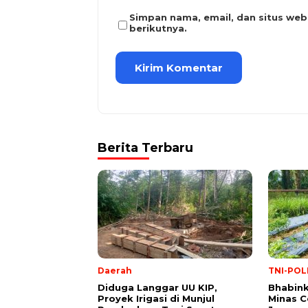
Simpan nama, email, dan situs we
berikutnya.
Berita Terbaru
Daerah
TNI-POL
Diduga Langgar UU KIP,
Bhabin
Proyek Irigasi di Munjul
Minas 