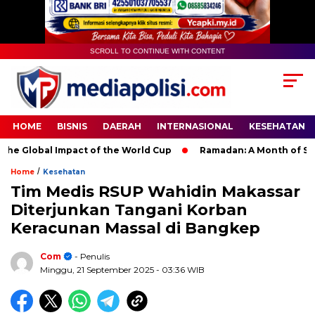
SCROLL TO CONTINUE WITH CONTENT
HOME
BISNIS
DAERAH
INTERNASIONAL
KESEHATAN
Global Impact of the World Cup
Ramadan: A Month of Spiritual
/
Home
Kesehatan
Tim Medis RSUP Wahidin Makassar
Diterjunkan Tangani Korban
Keracunan Massal di Bangkep
Com
- Penulis
Minggu, 21 September 2025
- 03:36 WIB