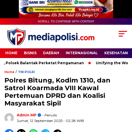
SCROLL TO CONTINUE WITH CONTENT
HOME
BISNIS
DAERAH
INTERNASIONAL
KESEHATAN
Polsek Balantak Perketat Pengamanan
Unifying the World T
/
Home
TNI-POLRI
Polres Bitung, Kodim 1310, dan
Satrol Koarmada VIII Kawal
Pertemuan DPRD dan Koalisi
Masyarakat Sipil
Admin MP
- Penulis
Jumat, 12 September 2025
- 02:28 WIB