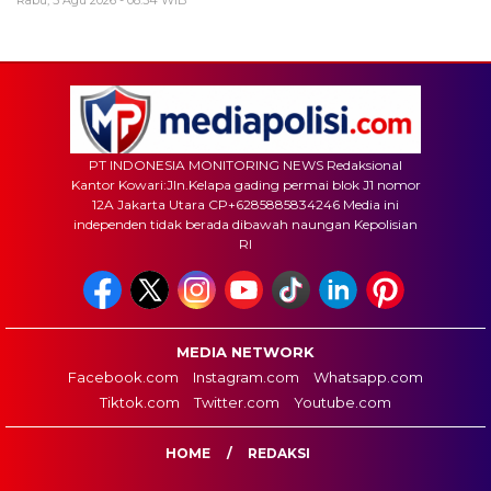
Rabu, 5 Agu 2026 - 08:34 WIB
PT INDONESIA MONITORING NEWS Redaksional
Kantor Kowari:Jln.Kelapa gading permai blok J1 nomor
12A Jakarta Utara CP+6285885834246 Media ini
independen tidak berada dibawah naungan Kepolisian
RI
MEDIA NETWORK
Facebook.com
Instagram.com
Whatsapp.com
Tiktok.com
Twitter.com
Youtube.com
HOME
REDAKSI