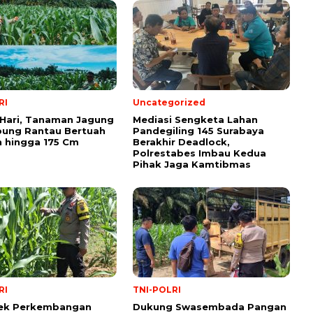
RI
Uncategorized
 Hari, Tanaman Jagung
Mediasi Sengketa Lahan
pung Rantau Bertuah
Pandegiling 145 Surabaya
 hingga 175 Cm
Berakhir Deadlock,
Polrestabes Imbau Kedua
Pihak Jaga Kamtibmas
RI
TNI-POLRI
Cek Perkembangan
Dukung Swasembada Pangan