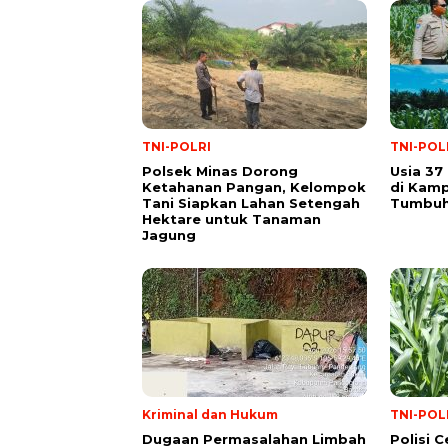
TNI-POLRI
TNI-POL
Polsek Minas Dorong
Usia 37
Ketahanan Pangan, Kelompok
di Kam
Tani Siapkan Lahan Setengah
Tumbuh
Hektare untuk Tanaman
Jagung
Kriminal dan Hukum
TNI-POL
Dugaan Permasalahan Limbah
Polisi 