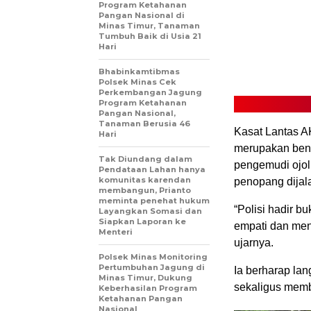
Program Ketahanan
Pangan Nasional di
Minas Timur, Tanaman
Tumbuh Baik di Usia 21
Hari
Bhabinkamtibmas
Polsek Minas Cek
Perkembangan Jagung
Program Ketahanan
Pangan Nasional,
Tanaman Berusia 46
Kasat Lantas A
Hari
merupakan bent
Tak Diundang dalam
pengemudi ojol
Pendataan Lahan hanya
komunitas karendan
penopang dijal
membangun, Prianto
meminta penehat hukum
“Polisi hadir 
Layangkan Somasi dan
Siapkan Laporan ke
empati dan men
Menteri
ujarnya.
Polsek Minas Monitoring
Pertumbuhan Jagung di
Ia berharap lan
Minas Timur, Dukung
sekaligus memb
Keberhasilan Program
Ketahanan Pangan
Nasional