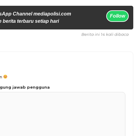
sApp Channel mediapolisi.com
Follow
 berita terbaru setiap hari
Berita ini 14 kali dibaca
an
ggung jawab pengguna