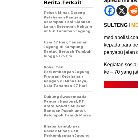
Spread the lo
Berita Terkait
Polsek Minas Dorong
Ketahanan Pangan,
Kelompok Tani Siapkan
SULTENG
l
ME
Lahan Setengah Hektare
untuk Tanaman Jagung
mediapolisi.co
Usia 37 Hari, Tanaman
kepada para pe
Jagung di Kampung
Rantau Bertuah Tumbuh
penyapu jalan d
hingga 175 Cm
Kegiatan sosial
Polisi Cek
ke – 70 yang j
Perkembangan Jagung
Program Ketahanan
Pangan di Minas Jaya,
Usia Tanaman 47 Hari
Dukung Swasembada
Pangan Nasional, PT
Arara Abadi Salurkan
Bantuan Pupuk untuk
Kelompok Tani di Minas
Bhabinkamtibmas
Polsek Minas Cek
Perkembangan Jagung