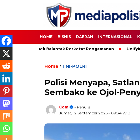
HOME
BISNIS
DAERAH
INTERNASIONAL
K
t Cup, Polsek Balantak Perketat Pengamanan
Unifying the 
Home
TNI-POLRI
/
Polisi Menyapa, Satla
Sembako ke Ojol-Peny
Com
- Penulis
Jumat, 12 September 2025
- 09:34 WIB