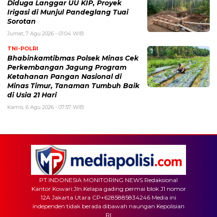
Diduga Langgar UU KIP, Proyek
Irigasi di Munjul Pandeglang Tuai
Sorotan
Jumat, 7 Agu 2026 - 01:04 WIB
TNI-POLRI
Bhabinkamtibmas Polsek Minas Cek
Perkembangan Jagung Program
Ketahanan Pangan Nasional di
Minas Timur, Tanaman Tumbuh Baik
di Usia 21 Hari
Kamis, 6 Agu 2026 - 07:57 WIB
PT INDONESIA MONITORING NEWS Redaksional
Kantor Kowari:Jln.Kelapa gading permai blok J1 nomor
12A Jakarta Utara CP+6285885834246 Media ini
independen tidak berada dibawah naungan Kepolisian
RI