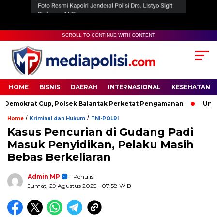
SCROLL TO CONTINUE WITH CONTENT
HOME
BISNIS
DAERAH
INTERNASIONAL
KESEHATAN
mokrat Cup, Polsek Balantak Perketat Pengamanan
Unifyin
/
/
Home
Kriminal dan Hukum
TNI-POLRI
Kasus Pencurian di Gudang Padi
Masuk Penyidikan, Pelaku Masih
Bebas Berkeliaran
Admin MP
- Penulis
Jumat, 29 Agustus 2025
- 07:58 WIB