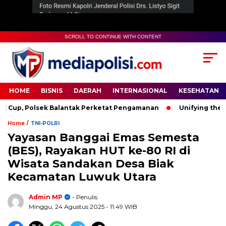
SCROLL TO CONTINUE WITH CONTENT
HOME
BISNIS
DAERAH
INTERNASIONAL
KESEHATAN
p, Polsek Balantak Perketat Pengamanan
Unifying the Worl
/
Home
TNI-POLRI
Yayasan Banggai Emas Semesta
(BES), Rayakan HUT ke-80 RI di
Wisata Sandakan Desa Biak
Kecamatan Luwuk Utara
Admin MP
- Penulis
Minggu, 24 Agustus 2025
- 11:49 WIB