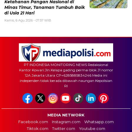
Ketahanan Pangan Nasional di
Minas Timur, Tanaman Tumbuh Baik
di Usia 21 Hari
Kamis, 6 Agu 2026 - 07:57 WIB
PT INDONESIA MONITORING NEWS Redaksional
Kantor Kowari:Jln.Kelapa gading permai blok J1 nomor
12A Jakarta Utara CP+6285885834246 Media ini
independen tidak berada dibawah naungan Kepolisian
RI
MEDIA NETWORK
Facebook.com
Instagram.com
Whatsapp.com
Tiktok.com
Twitter.com
Youtube.com