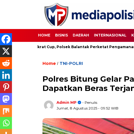
HOME
BISNIS
DAERAH
INTERNASIONAL
K
ola Demokrat Cup, Polsek Balantak Perketat Pengamanan
U
Home
TNI-POLRI
/
Polres Bitung Gelar P
Dapatkan Beras Terja
Admin MP
- Penulis
Jumat, 8 Agustus 2025
- 09:52 WIB