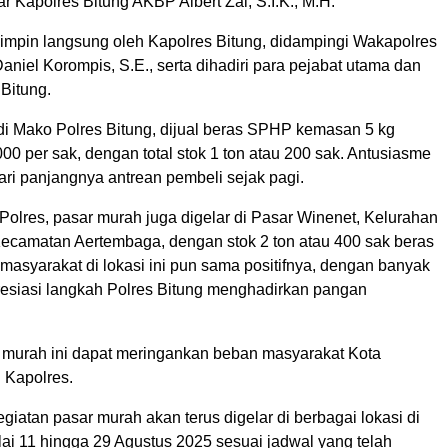
ar Kapolres Bitung AKBP Albert Zai, S.I.K., M.H.
ipimpin langsung oleh Kapolres Bitung, didampingi Wakapolres
iel Korompis, S.E., serta dihadiri para pejabat utama dan
Bitung.
di Mako Polres Bitung, dijual beras SPHP kemasan 5 kg
0 per sak, dengan total stok 1 ton atau 200 sak. Antusiasme
dari panjangnya antrean pembeli sejak pagi.
Polres, pasar murah juga digelar di Pasar Winenet, Kelurahan
ecamatan Aertembaga, dengan stok 2 ton atau 400 sak beras
asyarakat di lokasi ini pun sama positifnya, dengan banyak
siasi langkah Polres Bitung menghadirkan pangan
murah ini dapat meringankan beban masyarakat Kota
 Kapolres.
iatan pasar murah akan terus digelar di berbagai lokasi di
ai 11 hingga 29 Agustus 2025 sesuai jadwal yang telah