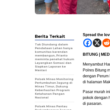
Spread the lo
Berita Terkait
Tak Diundang dalam
Pendataan Lahan hanya
komunitas karendan
BITUNG | MED
membangun, Prianto
meminta penehat hukum
Layangkan Somasi dan
Menyambut Hari
Siapkan Laporan ke
Polres Bitung
Menteri
dengan Perum B
Polsek Minas Monitoring
di halaman Mak
Pertumbuhan Jagung di
Minas Timur, Dukung
Keberhasilan Program
Pasar murah in
Ketahanan Pangan
pokok dengan h
Nasional
di pasaran.
Polsek Minas Pantau
Perkembangan Jagung