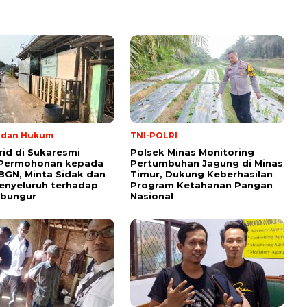
l dan Hukum
TNI-POLRI
rid di Sukaresmi
Polsek Minas Monitoring
 Permohonan kepada
Pertumbuhan Jagung di Minas
BGN, Minta Sidak dan
Timur, Dukung Keberhasilan
enyeluruh terhadap
Program Ketahanan Pangan
ibungur
Nasional