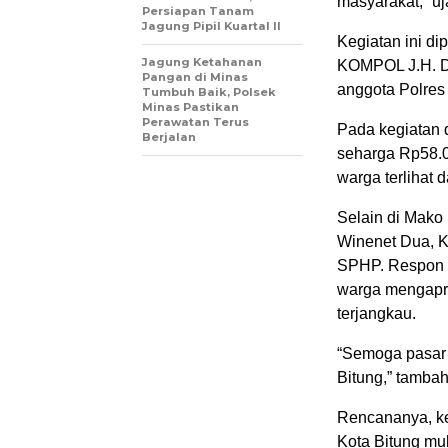
masyarakat,” uj
Persiapan Tanam
Jagung Pipil Kuartal II
Kegiatan ini d
Jagung Ketahanan
KOMPOL J.H. Dan
Pangan di Minas
anggota Polres 
Tumbuh Baik, Polsek
Minas Pastikan
Perawatan Terus
Pada kegiatan 
Berjalan
seharga Rp58.00
warga terlihat 
Selain di Mako 
Winenet Dua, K
SPHP. Respon m
warga mengapre
terjangkau.
“Semoga pasar 
Bitung,” tambah
Rencananya, keg
Kota Bitung mul