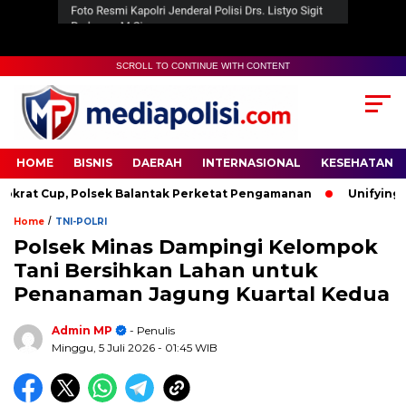
SCROLL TO CONTINUE WITH CONTENT
HOME
BISNIS
DAERAH
INTERNASIONAL
KESEHATAN
t Cup, Polsek Balantak Perketat Pengamanan
Unifying the
/
Home
TNI-POLRI
Polsek Minas Dampingi Kelompok
Tani Bersihkan Lahan untuk
Penanaman Jagung Kuartal Kedua
Admin MP
- Penulis
Minggu, 5 Juli 2026
- 01:45 WIB