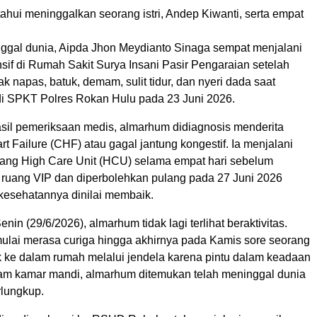
hui meninggalkan seorang istri, Andep Kiwanti, serta empat
gal dunia, Aipda Jhon Meydianto Sinaga sempat menjalani
sif di Rumah Sakit Surya Insani Pasir Pengaraian setelah
 napas, batuk, demam, sulit tidur, dan nyeri dada saat
 di SPKT Polres Rokan Hulu pada 23 Juni 2026.
sil pemeriksaan medis, almarhum didiagnosis menderita
t Failure (CHF) atau gagal jantung kongestif. Ia menjalani
uang High Care Unit (HCU) selama empat hari sebelum
 ruang VIP dan diperbolehkan pulang pada 27 Juni 2026
 kesehatannya dinilai membaik.
nin (29/6/2026), almarhum tidak lagi terlihat beraktivitas.
mulai merasa curiga hingga akhirnya pada Kamis sore seorang
 ke dalam rumah melalui jendela karena pintu dalam keadaan
alam kamar mandi, almarhum ditemukan telah meninggal dunia
rlungkup.