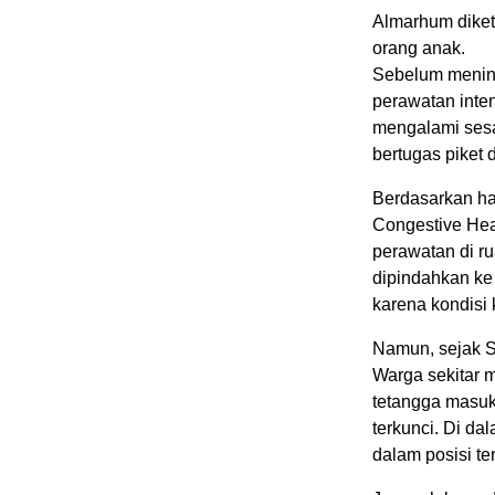
Almarhum diketa
orang anak.
Sebelum mening
perawatan inten
mengalami sesak
bertugas piket
Berdasarkan ha
Congestive Hear
perawatan di r
dipindahkan ke
karena kondisi
Namun, sejak Se
Warga sekitar 
tetangga masuk
terkunci. Di d
dalam posisi te