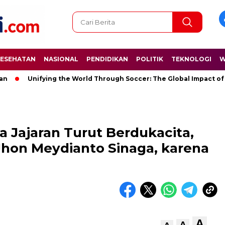
ESEHATAN
NASIONAL
PENDIDIKAN
POLITIK
TEKNOLOGI
W
Unifying the World Through Soccer: The Global Impact of the Wo
a Jajaran Turut Berdukacita,
Jhon Meydianto Sinaga, karena
A