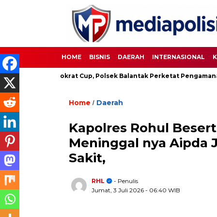
HOME
BISNIS
DAERAH
INTERNASIONAL
K
kbola Demokrat Cup, Polsek Balantak Perketat Pengamanan
Home
Daerah
/
Kapolres Rohul Besert
Meninggal nya Aipda 
Sakit,
RHL
- Penulis
Jumat, 3 Juli 2026
- 06:40 WIB