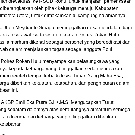
ian dievakuasi ke RSUD Rohul untuk menjalani pemeriksaan
diberangkatkan oleh pihak keluarga menuju Kabupaten
matera Utara, untuk dimakamkan di kampung halamannya.
da Jhon Meydianto Sinaga meninggalkan duka mendalam bagi
-rekan sejawat, serta seluruh jajaran Polres Rokan Hulu.
s, almarhum dikenal sebagai personel yang berdedikasi dan
wab dalam menjalankan tugas sebagai anggota Polri.
r Polres Rokan Hulu menyampaikan belasungkawa yang
ya kepada keluarga yang ditinggalkan serta mendoakan
memperoleh tempat terbaik di sisi Tuhan Yang Maha Esa,
arga diberikan kekuatan, ketabahan, dan penghiburan dalam
aan ini.
 AKBP Emil Eka Putra S.I.K.M.Si Mengucapkan Turut
yang sedalam dalamnya atas berpulangnya almarhum semoga
iau diterima dan keluarga yang ditinggalkan diberikan
 ketabahan