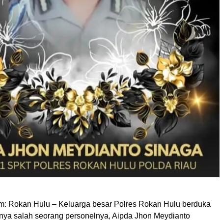
om: Rokan Hulu – Keluarga besar Polres Rokan Hulu berduka
nya salah seorang personelnya, Aipda Jhon Meydianto