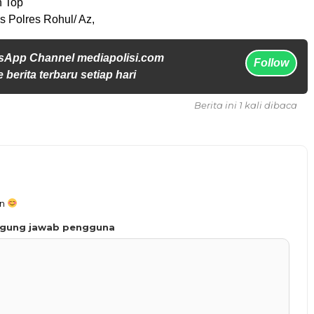
n Top
 Polres Rohul/ Az,
sApp Channel mediapolisi.com
Follow
 berita terbaru setiap hari
Berita ini 1 kali dibaca
an
ggung jawab pengguna