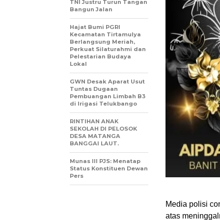
TNI Justru Turun Tangan
Bangun Jalan
Hajat Bumi PGRI
Kecamatan Tirtamulya
Berlangsung Meriah,
Perkuat Silaturahmi dan
Pelestarian Budaya
Lokal
GWN Desak Aparat Usut
Tuntas Dugaan
Pembuangan Limbah B3
di Irigasi Telukbango
RINTIHAN ANAK
SEKOLAH DI PELOSOK
DESA MATANGA
BANGGAI LAUT.
Munas III PJS: Menatap
Status Konstituen Dewan
Pers
Media polisi c
atas meninggal