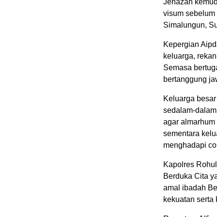
Jenazah kemud
visum sebelum 
Simalungun, Su
Kepergian Aip
keluarga, rekan
Semasa bertuga
bertanggung ja
Keluarga besa
sedalam-dalamn
agar almarhum 
sementara kelu
menghadapi cob
Kapolres Rohul
Berduka Cita 
amal ibadah Bel
kekuatan serta