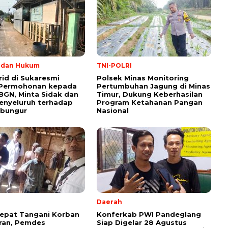
l dan Hukum
TNI-POLRI
rid di Sukaresmi
Polsek Minas Monitoring
 Permohonan kepada
Pertumbuhan Jagung di Minas
BGN, Minta Sidak dan
Timur, Dukung Keberhasilan
enyeluruh terhadap
Program Ketahanan Pangan
ibungur
Nasional
Daerah
epat Tangani Korban
Konferkab PWI Pandeglang
ran, Pemdes
Siap Digelar 28 Agustus