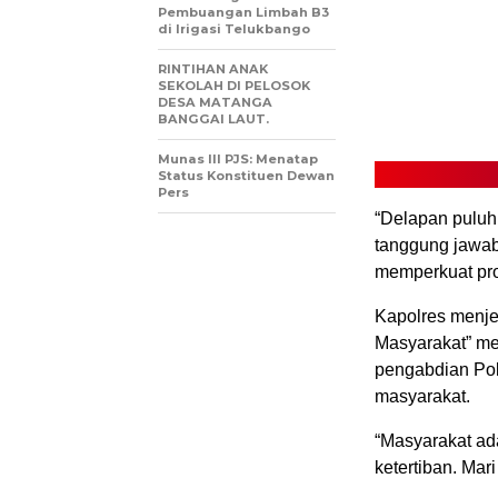
Pembuangan Limbah B3
di Irigasi Telukbango
RINTIHAN ANAK
SEKOLAH DI PELOSOK
DESA MATANGA
BANGGAI LAUT.
Munas III PJS: Menatap
Status Konstituen Dewan
Pers
“Delapan pulu
tanggung jawab
memperkuat pro
Kapolres menje
Masyarakat” m
pengabdian Pol
masyarakat.
“Masyarakat ad
ketertiban. Mar