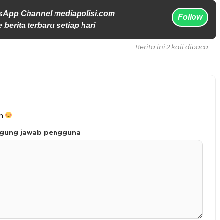
sApp Channel mediapolisi.com
Follow
 berita terbaru setiap hari
Berita ini 2 kali dibaca
an
ggung jawab pengguna