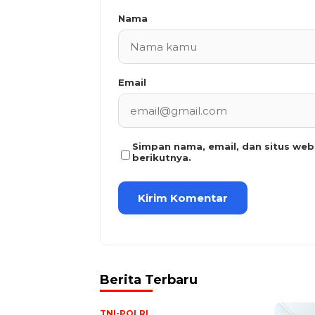
Nama
Email
Simpan nama, email, dan situs we
berikutnya.
Berita Terbaru
TNI-POLRI