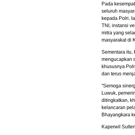
Pada kesempata
seluruh masyar
kepada Polri. 
TNI, instansi ve
mitra yang sel
masyarakat di 
Sementara itu,
mengucapkan se
khususnya Polre
dan terus menj
“Semoga sinergi
Luwuk, pemerin
ditingkatkan, 
kelancaran pel
Bhayangkara ke-
Kaperwil Sulten