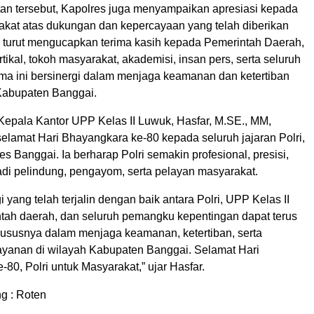
n tersebut, Kapolres juga menyampaikan apresiasi kepada
akat atas dukungan dan kepercayaan yang telah diberikan
Ia turut mengucapkan terima kasih kepada Pemerintah Daerah,
rtikal, tokoh masyarakat, akademisi, insan pers, serta seluruh
ama ini bersinergi dalam menjaga keamanan dan ketertiban
Kabupaten Banggai.
 Kepala Kantor UPP Kelas II Luwuk, Hasfar, M.SE., MM,
lamat Hari Bhayangkara ke-80 kepada seluruh jajaran Polri,
s Banggai. Ia berharap Polri semakin profesional, presisi,
adi pelindung, pengayom, serta pelayan masyarakat.
 yang telah terjalin dengan baik antara Polri, UPP Kelas II
tah daerah, dan seluruh pemangku kepentingan dapat terus
khususnya dalam menjaga keamanan, ketertiban, serta
ayanan di wilayah Kabupaten Banggai. Selamat Hari
80, Polri untuk Masyarakat,” ujar Hasfar.
g : Roten