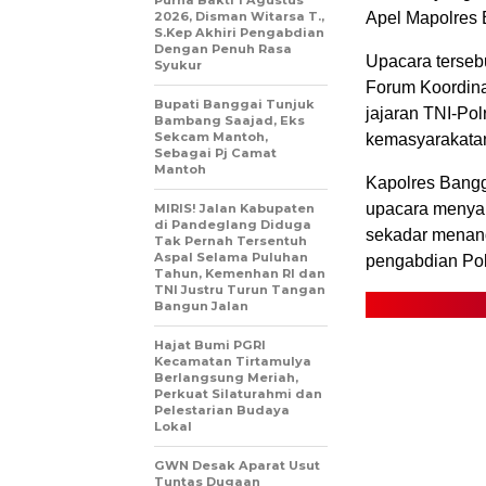
Purna Bakti 1 Agustus
2026, Disman Witarsa T.,
Apel Mapolres 
S.Kep Akhiri Pengabdian
Dengan Penuh Rasa
Upacara terseb
Syukur
Forum Koordina
Bupati Banggai Tunjuk
jajaran TNI-Pol
Bambang Saajad, Eks
Sekcam Mantoh,
kemasyarakatan
Sebagai Pj Camat
Mantoh
Kapolres Bangg
upacara menya
MIRIS! Jalan Kabupaten
di Pandeglang Diduga
sekadar menand
Tak Pernah Tersentuh
Aspal Selama Puluhan
pengabdian Pol
Tahun, Kemenhan RI dan
TNI Justru Turun Tangan
Bangun Jalan
Hajat Bumi PGRI
Kecamatan Tirtamulya
Berlangsung Meriah,
Perkuat Silaturahmi dan
Pelestarian Budaya
Lokal
GWN Desak Aparat Usut
Tuntas Dugaan