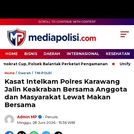
SCROLL TO CONTINUE WITH CONTENT
HOME
BISNIS
DAERAH
INTERNASIONAL
KESEHATAN
 Cup, Polsek Balantak Perketat Pengamanan
Unifying the W
/
/
Home
Daerah
TNI-POLRI
Kasat Intelkam Polres Karawang
Jalin Keakraban Bersama Anggota
dan Masyarakat Lewat Makan
Bersama
Admin MP
- Penulis
Minggu, 28 Juni 2026
- 15:36 WIB