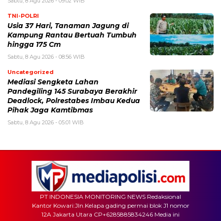
Sabtu, 8 Agu 2026 - 09:02 WIB
TNI-POLRI
Usia 37 Hari, Tanaman Jagung di
Kampung Rantau Bertuah Tumbuh
hingga 175 Cm
Sabtu, 8 Agu 2026 - 08:56 WIB
Uncategorized
Mediasi Sengketa Lahan
Pandegiling 145 Surabaya Berakhir
Deadlock, Polrestabes Imbau Kedua
Pihak Jaga Kamtibmas
Sabtu, 8 Agu 2026 - 05:01 WIB
PT INDONESIA MONITORING NEWS Redaksional
Kantor Kowari:Jln.Kelapa gading permai blok J1 nomor
12A Jakarta Utara CP+6285885834246 Media ini