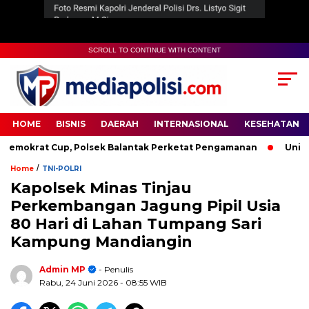
SCROLL TO CONTINUE WITH CONTENT
HOME
BISNIS
DAERAH
INTERNASIONAL
KESEHATAN
krat Cup, Polsek Balantak Perketat Pengamanan
Unifying 
/
Home
TNI-POLRI
Kapolsek Minas Tinjau
Perkembangan Jagung Pipil Usia
80 Hari di Lahan Tumpang Sari
Kampung Mandiangin
Admin MP
- Penulis
Rabu, 24 Juni 2026
- 08:55 WIB