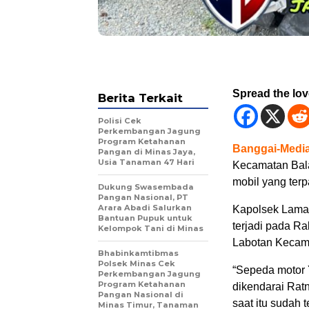
Spread the lo
Berita Terkait
Polisi Cek
Perkembangan Jagung
Program Ketahanan
Banggai-Media
Pangan di Minas Jaya,
Usia Tanaman 47 Hari
Kecamatan Bala
mobil yang terpa
Dukung Swasembada
Pangan Nasional, PT
Arara Abadi Salurkan
Kapolsek Lamal
Bantuan Pupuk untuk
terjadi pada Ra
Kelompok Tani di Minas
Labotan Kecam
Bhabinkamtibmas
Polsek Minas Cek
“Sepeda motor
Perkembangan Jagung
Program Ketahanan
dikendarai Rat
Pangan Nasional di
saat itu sudah 
Minas Timur, Tanaman