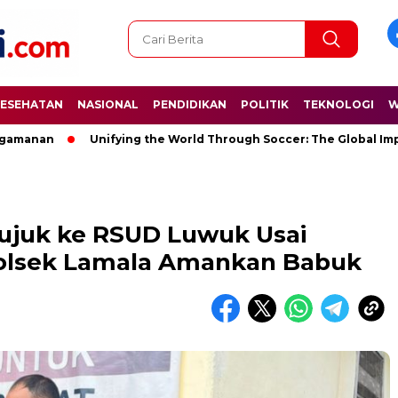
ESEHATAN
NASIONAL
PENDIDIKAN
POLITIK
TEKNOLOGI
W
an
Unifying the World Through Soccer: The Global Impact of
ujuk ke RSUD Luwuk Usai
 Polsek Lamala Amankan Babuk