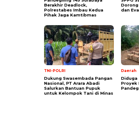
Pandegiling 145 Surabaya
SPPG Sa
Berakhir Deadlock,
Dorong
Polrestabes Imbau Kedua
dan Eva
Pihak Jaga Kamtibmas
TNI-POLRI
Daerah
Dukung Swasembada Pangan
Diduga 
Nasional, PT Arara Abadi
Proyek I
Salurkan Bantuan Pupuk
Pandegl
untuk Kelompok Tani di Minas