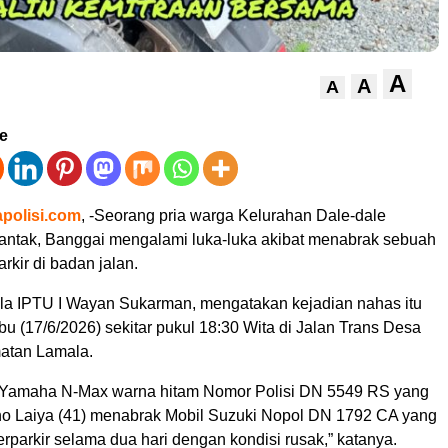
A
A
A
ve
polisi.com
, -Seorang pria warga Kelurahan Dale-dale
ntak, Banggai mengalami luka-luka akibat menabrak sebuah
rkir di badan jalan.
a IPTU I Wayan Sukarman, mengatakan kejadian nahas itu
bu (17/6/2026) sekitar pukul 18:30 Wita di Jalan Trans Desa
atan Lamala.
 Yamaha N-Max warna hitam Nomor Polisi DN 5549 RS yang
no Laiya (41) menabrak Mobil Suzuki Nopol DN 1792 CA yang
terparkir selama dua hari dengan kondisi rusak,” katanya.