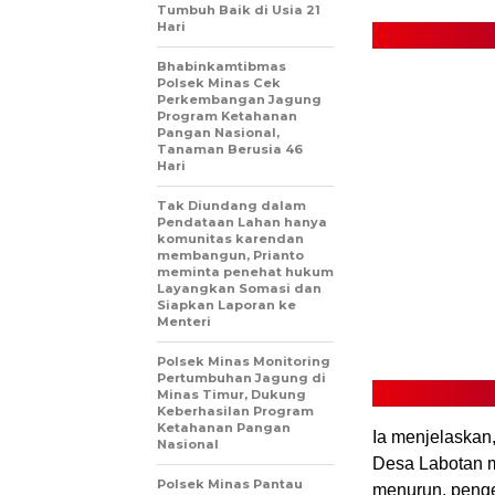
Tumbuh Baik di Usia 21
Hari
Bhabinkamtibmas
Polsek Minas Cek
Perkembangan Jagung
Program Ketahanan
Pangan Nasional,
Tanaman Berusia 46
Hari
Tak Diundang dalam
Pendataan Lahan hanya
komunitas karendan
membangun, Prianto
meminta penehat hukum
Layangkan Somasi dan
Siapkan Laporan ke
Menteri
Polsek Minas Monitoring
Pertumbuhan Jagung di
Minas Timur, Dukung
Keberhasilan Program
Ketahanan Pangan
Ia menjelaskan
Nasional
Desa Labotan m
Polsek Minas Pantau
menurun, penge