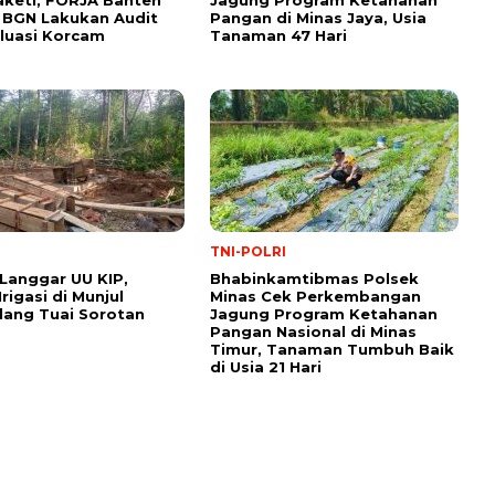
keti, FORJA Banten
Jagung Program Ketahanan
 BGN Lakukan Audit
Pangan di Minas Jaya, Usia
luasi Korcam
Tanaman 47 Hari
TNI-POLRI
Langgar UU KIP,
Bhabinkamtibmas Polsek
rigasi di Munjul
Minas Cek Perkembangan
ang Tuai Sorotan
Jagung Program Ketahanan
Pangan Nasional di Minas
Timur, Tanaman Tumbuh Baik
di Usia 21 Hari