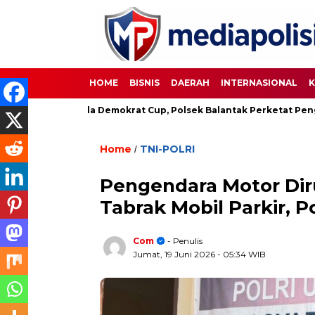
HOME
BISNIS
DAERAH
INTERNASIONAL
K
n Sepakbola Demokrat Cup, Polsek Balantak Perketat Pengaman
Home
TNI-POLRI
/
Pengendara Motor Dir
Tabrak Mobil Parkir,
Com
- Penulis
Jumat, 19 Juni 2026
- 05:34 WIB