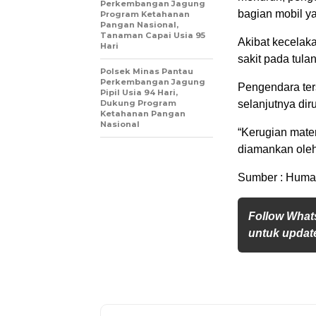
Perkembangan Jagung
bagian mobil ya
Program Ketahanan
Pangan Nasional,
Tanaman Capai Usia 95
Akibat kecelaka
Hari
sakit pada tul
Polsek Minas Pantau
Perkembangan Jagung
Pengendara te
Pipil Usia 94 Hari,
Dukung Program
selanjutnya di
Ketahanan Pangan
Nasional
“Kerugian mater
diamankan oleh
Sumber : Huma
Follow What
untuk update