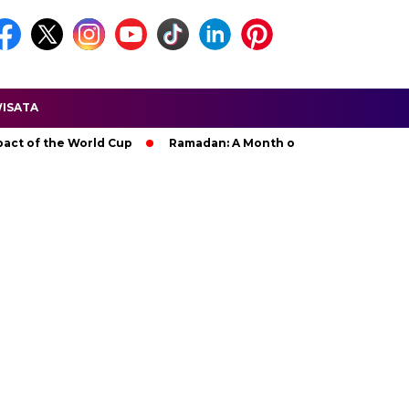
ISATA
 the World Cup
Ramadan: A Month of Spiritual Reflection, Dev