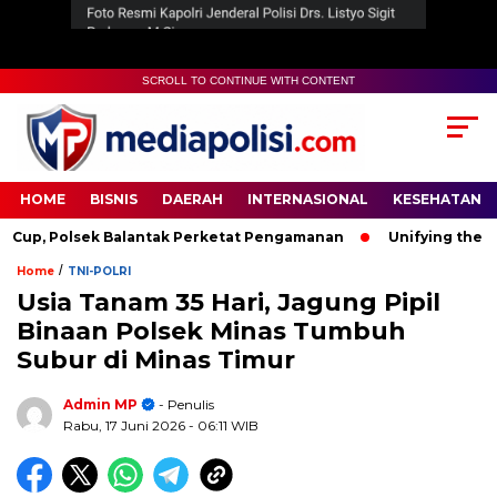
SCROLL TO CONTINUE WITH CONTENT
HOME
BISNIS
DAERAH
INTERNASIONAL
KESEHATAN
, Polsek Balantak Perketat Pengamanan
Unifying the World
/
Home
TNI-POLRI
Usia Tanam 35 Hari, Jagung Pipil
Binaan Polsek Minas Tumbuh
Subur di Minas Timur
Admin MP
- Penulis
Rabu, 17 Juni 2026
- 06:11 WIB