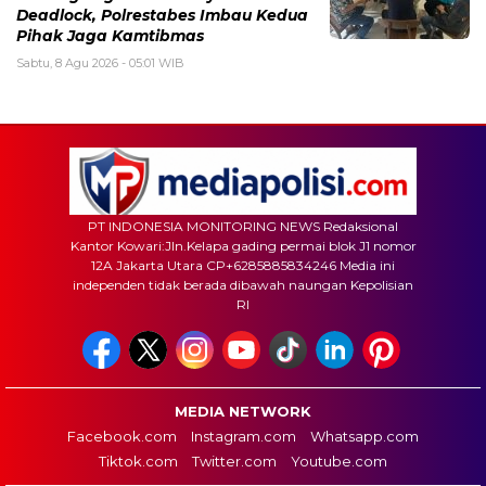
Deadlock, Polrestabes Imbau Kedua
Pihak Jaga Kamtibmas
Sabtu, 8 Agu 2026 - 05:01 WIB
PT INDONESIA MONITORING NEWS Redaksional
Kantor Kowari:Jln.Kelapa gading permai blok J1 nomor
12A Jakarta Utara CP+6285885834246 Media ini
independen tidak berada dibawah naungan Kepolisian
RI
MEDIA NETWORK
Facebook.com
Instagram.com
Whatsapp.com
Tiktok.com
Twitter.com
Youtube.com