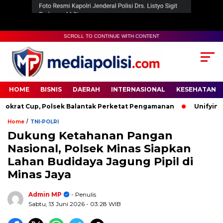
SCROLL TO CONTINUE WITH CONTENT
HOME
BISNIS
DAERAH
INTERNASIONAL
KESEHATAN
at Cup, Polsek Balantak Perketat Pengamanan
Unifying the
/
Home
TNI-POLRI
Dukung Ketahanan Pangan
Nasional, Polsek Minas Siapkan
Lahan Budidaya Jagung Pipil di
Minas Jaya
Admin MP
- Penulis
Sabtu, 13 Juni 2026
- 03:28 WIB