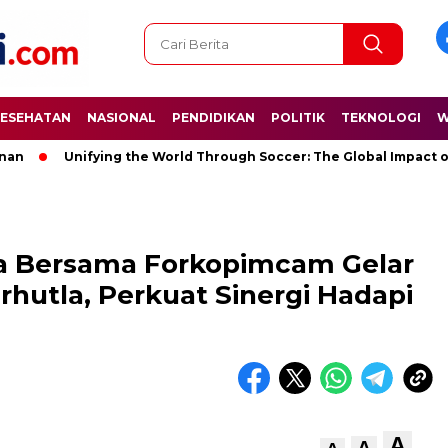
ESEHATAN
NASIONAL
PENDIDIKAN
POLITIK
TEKNOLOGI
W
ing the World Through Soccer: The Global Impact of the World Cu
ra Bersama Forkopimcam Gelar
rhutla, Perkuat Sinergi Hadapi
A