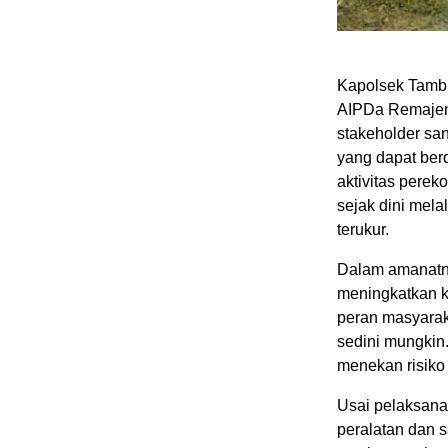
Kapolsek Tambu
AIPDa Remajen
stakeholder sa
yang dapat ber
aktivitas pereko
sejak dini mel
terukur.
Dalam amanatny
meningkatkan k
peran masyarak
sedini mungkin
menekan risiko
Usai pelaksana
peralatan dan 