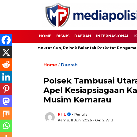
HOME
BISNIS
DAERAH
INTERNASIONAL
K
Demokrat Cup, Polsek Balantak Perketat Pengamanan
Unify
Home
Daerah
/
Polsek Tambusai Uta
Apel Kesiapsiagaan Ka
Musim Kemarau
RHL
- Penulis
Kamis, 11 Juni 2026
- 04:12 WIB