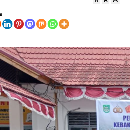
A
A
ve