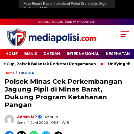
SCROLL TO CONTINUE WITH CONTENT
HOME
BISNIS
DAERAH
INTERNASIONAL
KESEHATAN
up, Polsek Balantak Perketat Pengamanan
Unifying the Wor
/
Home
TNI-POLRI
Polsek Minas Cek Perkembangan
Jagung Pipil di Minas Barat,
Dukung Program Ketahanan
Pangan
Admin MP
- Penulis
Senin, 1 Juni 2026
- 05:54 WIB