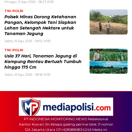
Minggu, 9 Agu 2026 - 06:23 WIB
TNI-POLRI
Polsek Minas Dorong Ketahanan
Pangan, Kelompok Tani Siapkan
Lahan Setengah Hektare untuk
Tanaman Jagung
Sabtu, 8 Agu 2026 - 09:02 WIB
TNI-POLRI
Usia 37 Hari, Tanaman Jagung di
Kampung Rantau Bertuah Tumbuh
hingga 175 Cm
Sabtu, 8 Agu 2026 - 08:56 WIB
PT INDONESIA MONITORING NEWS Redaksional
Kantor Kowari:Jln.Kelapa gading permai blok J1 nomor
12A Jakarta Utara CP+6285885834246 Media ini