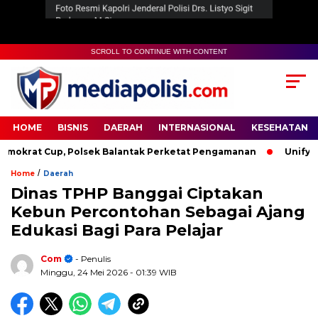
SCROLL TO CONTINUE WITH CONTENT
HOME
BISNIS
DAERAH
INTERNASIONAL
KESEHATAN
rat Cup, Polsek Balantak Perketat Pengamanan
Unifying t
/
Home
Daerah
Dinas TPHP Banggai Ciptakan
Kebun Percontohan Sebagai Ajang
Edukasi Bagi Para Pelajar
Com
- Penulis
Minggu, 24 Mei 2026
- 01:39 WIB