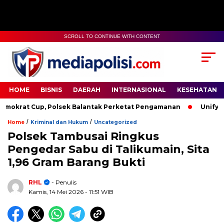
SCROLL TO CONTINUE WITH CONTENT
HOME
BISNIS
DAERAH
INTERNASIONAL
KESEHATAN
up, Polsek Balantak Perketat Pengamanan
Unifying the Wor
/
/
Home
Kriminal dan Hukum
Uncategorized
Polsek Tambusai Ringkus
Pengedar Sabu di Talikumain, Sita
1,96 Gram Barang Bukti
RHL
- Penulis
Kamis, 14 Mei 2026
- 11:51 WIB