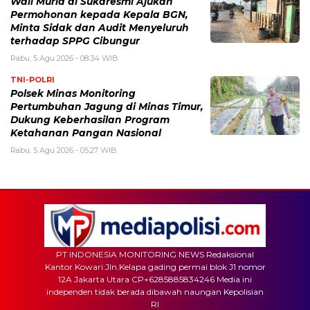
Wali Murid di Sukaresmi Ajukan
Permohonan kepada Kepala BGN,
Minta Sidak dan Audit Menyeluruh
terhadap SPPG Cibungur
Rabu, 5 Agu 2026 - 08:34 WIB
TNI-POLRI
Polsek Minas Monitoring
Pertumbuhan Jagung di Minas Timur,
Dukung Keberhasilan Program
Ketahanan Pangan Nasional
Rabu, 5 Agu 2026 - 05:27 WIB
PT INDONESIA MONITORING NEWS Redaksional
Kantor Kowari:Jln.Kelapa gading permai blok J1 nomor
12A Jakarta Utara CP+6285885834246 Media ini
independen tidak berada dibawah naungan Kepolisian
RI