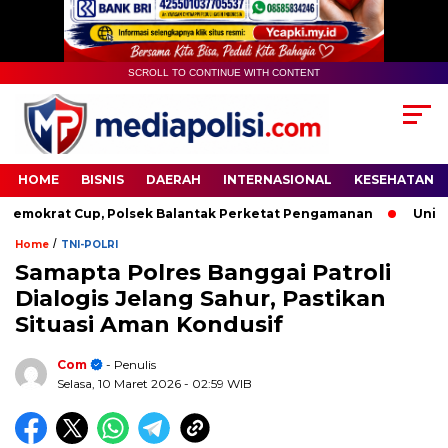
SCROLL TO CONTINUE WITH CONTENT
HOME
BISNIS
DAERAH
INTERNASIONAL
KESEHATAN
krat Cup, Polsek Balantak Perketat Pengamanan
Unifying 
/
Home
TNI-POLRI
Samapta Polres Banggai Patroli
Dialogis Jelang Sahur, Pastikan
Situasi Aman Kondusif
Com
- Penulis
Selasa, 10 Maret 2026
- 02:59 WIB