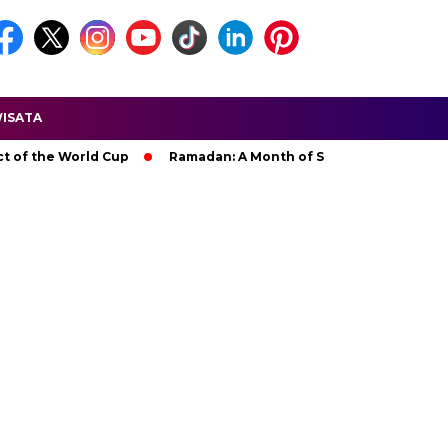
ISATA
he World Cup
Ramadan: A Month of Spiritual Reflection, Devot