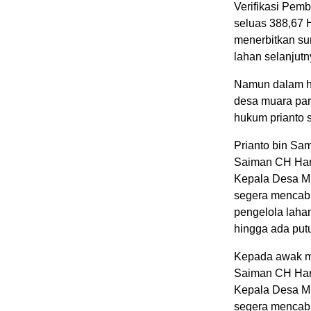
Verifikasi Pem
seluas 388,67 
menerbitkan su
lahan selanjutn
Namun dalam ha
desa muara par
hukum prianto 
Prianto bin Sa
Saiman CH Har
Kepala Desa Mu
segera mencabu
pengelola laha
hingga ada put
Kepada awak me
Saiman CH Har
Kepala Desa Mu
segera mencabu