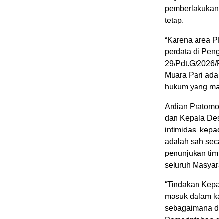
pemberlakukan
tetap.
“Karena area P
perdata di Pen
29/Pdt.G/2026/
Muara Pari adal
hukum yang masi
Ardian Pratomo
dan Kepala Des
intimidasi kep
adalah sah sec
penunjukan tim
seluruh Masyara
“Tindakan Kepa
masuk dalam k
sebagaimana di