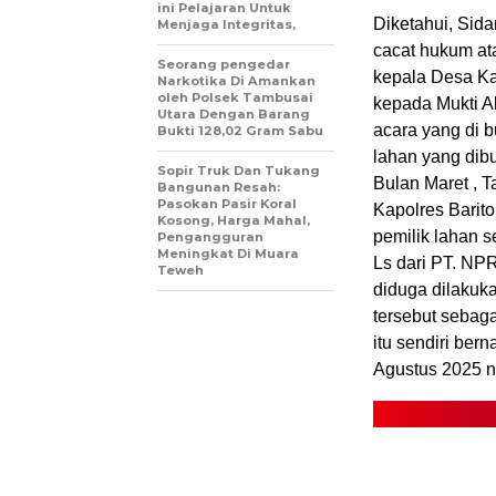
ini Pelajaran Untuk
Diketahui, Sida
Menjaga Integritas,
cacat hukum ata
Seorang pengedar
kepala Desa Ka
Narkotika Di Amankan
oleh Polsek Tambusai
kepada Mukti A
Utara Dengan Barang
acara yang di b
Bukti 128,02 Gram Sabu
lahan yang dibu
Sopir Truk Dan Tukang
Bulan Maret , 
Bangunan Resah:
Pasokan Pasir Koral
Kapolres Barito
Kosong, Harga Mahal,
pemilik lahan 
Pengangguran
Meningkat Di Muara
Ls dari PT. NP
Teweh
diduga dilakuk
tersebut sebag
itu sendiri ber
Agustus 2025 n