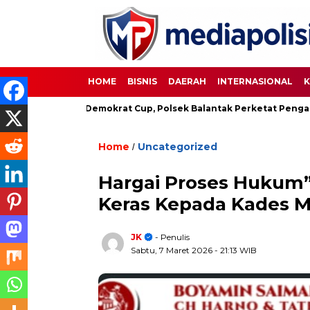
HOME
BISNIS
DAERAH
INTERNASIONAL
K
Sepakbola Demokrat Cup, Polsek Balantak Perketat Pengamanan
Home
Uncategorized
/
Hargai Proses Hukum”
Keras Kepada Kades M
JK
- Penulis
Sabtu, 7 Maret 2026
- 21:13 WIB