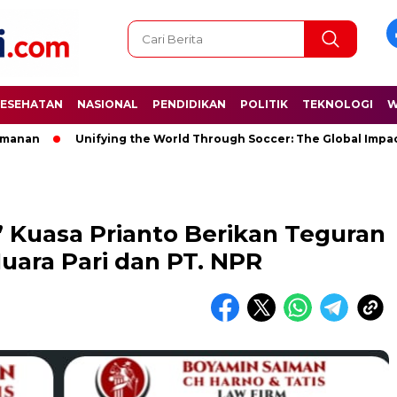
ESEHATAN
NASIONAL
PENDIDIKAN
POLITIK
TEKNOLOGI
W
Unifying the World Through Soccer: The Global Impact of t
 Kuasa Prianto Berikan Teguran
uara Pari dan PT. NPR