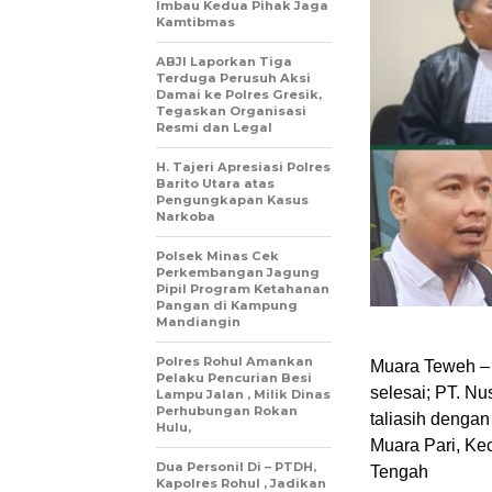
Imbau Kedua Pihak Jaga
Kamtibmas
ABJI Laporkan Tiga
Terduga Perusuh Aksi
Damai ke Polres Gresik,
Tegaskan Organisasi
Resmi dan Legal
H. Tajeri Apresiasi Polres
Barito Utara atas
Pengungkapan Kasus
Narkoba
Polsek Minas Cek
Perkembangan Jagung
Pipil Program Ketahanan
Pangan di Kampung
Mandiangin
Polres Rohul Amankan
Muara Teweh – 
Pelaku Pencurian Besi
selesai; PT. N
Lampu Jalan , Milik Dinas
Perhubungan Rokan
taliasih denga
Hulu,
Muara Pari, Ke
Dua Personil Di – PTDH,
Tengah
Kapolres Rohul , Jadikan