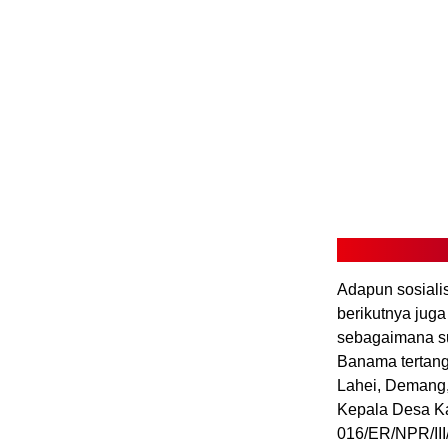
Adapun sosiali
berikutnya jug
sebagaimana sur
Banama tertang
Lahei, Demang,
Kepala Desa Ka
016/ER/NPR/III