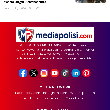
Pihak Jaga Kamtibmas
Sabtu, 8 Agu 2026 - 05:01 WIB
PT INDONESIA MONITORING NEWS Redaksional
Kantor Kowari:Jln.Kelapa gading permai blok J1 nomor
12A Jakarta Utara CP+6285885834246 Media ini
independen tidak berada dibawah naungan Kepolisian
RI
MEDIA NETWORK
Facebook.com
Instagram.com
Whatsapp.com
Tiktok.com
Twitter.com
Youtube.com
HOME
REDAKSI