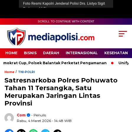
SCROLL TO CONTINUE WITH CONTENT
HOME
BISNIS
DAERAH
INTERNASIONAL
KESEHATAN
rat Cup, Polsek Balantak Perketat Pengamanan
Unifying t
/
Home
TNI-POLRI
Satresnarkoba Polres Pohuwato
Tahan 11 Tersangka, Satu
Merupakan Jaringan Lintas
Provinsi
Com
- Penulis
Rabu, 4 Maret 2026
- 14:48 WIB