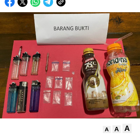
A
A
A