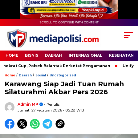
SCROLL TO CONTINUE WITH CONTENT
HOME
BISNIS
DAERAH
INTERNASIONAL
KESEHATAN
rat Cup, Polsek Balantak Perketat Pengamanan
Unifying th
/
/
/
Home
Daerah
Sosial
Uncategorized
Karawang Siap Jadi Tuan Rumah
Silaturahmi Akbar Pers 2026
Admin MP
- Penulis
Jumat, 27 Februari 2026
- 05:28 WIB