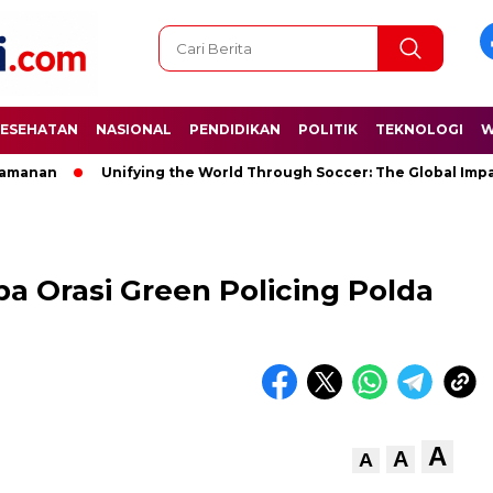
ESEHATAN
NASIONAL
PENDIDIKAN
POLITIK
TEKNOLOGI
W
Unifying the World Through Soccer: The Global Impact of the
a Orasi Green Policing Polda
A
A
A