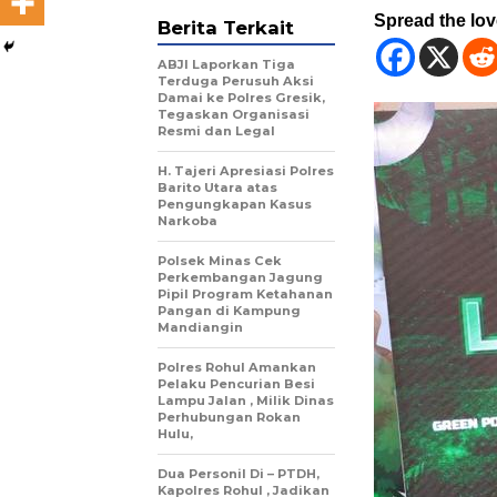
Spread the lo
Berita Terkait
ABJI Laporkan Tiga
Terduga Perusuh Aksi
Damai ke Polres Gresik,
Tegaskan Organisasi
Resmi dan Legal
H. Tajeri Apresiasi Polres
Barito Utara atas
Pengungkapan Kasus
Narkoba
Polsek Minas Cek
Perkembangan Jagung
Pipil Program Ketahanan
Pangan di Kampung
Mandiangin
Polres Rohul Amankan
Pelaku Pencurian Besi
Lampu Jalan , Milik Dinas
Perhubungan Rokan
Hulu,
Dua Personil Di – PTDH,
Kapolres Rohul , Jadikan