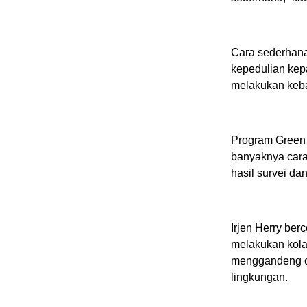
Cara sederhana
kepedulian kep
melakukan keba
Program Green 
banyaknya cara
hasil survei da
Irjen Herry ber
melakukan kola
menggandeng c
lingkungan.