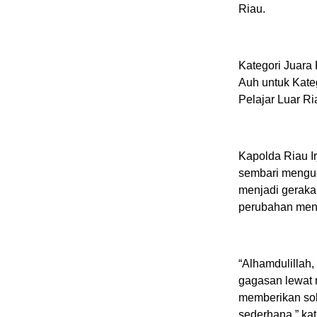
Riau.
Kategori Juara 
Auh untuk Kate
Pelajar Luar Ri
Kapolda Riau I
sembari mengu
menjadi geraka
perubahan menu
“Alhamdulillah,
gagasan lewat n
memberikan sol
sederhana,” kata