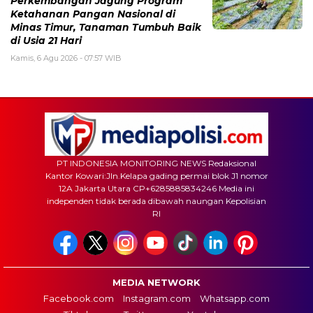
Perkembangan Jagung Program
Ketahanan Pangan Nasional di
Minas Timur, Tanaman Tumbuh Baik
di Usia 21 Hari
Kamis, 6 Agu 2026 - 07:57 WIB
PT INDONESIA MONITORING NEWS Redaksional
Kantor Kowari:Jln.Kelapa gading permai blok J1 nomor
12A Jakarta Utara CP+6285885834246 Media ini
independen tidak berada dibawah naungan Kepolisian
RI
MEDIA NETWORK
Facebook.com
Instagram.com
Whatsapp.com