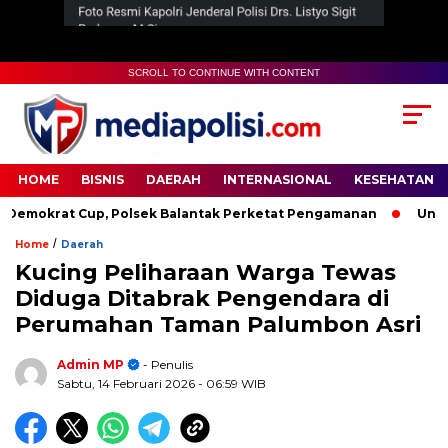
SCROLL TO CONTINUE WITH CONTENT
HOME
BISNIS
DAERAH
INTERNASIONAL
KESEHATAN
okrat Cup, Polsek Balantak Perketat Pengamanan
Unifying 
/
Home
Daerah
Kucing Peliharaan Warga Tewas
Diduga Ditabrak Pengendara di
Perumahan Taman Palumbon Asri
Admin MP
- Penulis
Sabtu, 14 Februari 2026
- 06:59 WIB