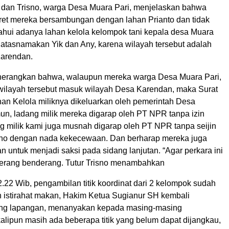
 dan Trisno, warga Desa Muara Pari, menjelaskan bahwa
ret mereka bersambungan dengan lahan Prianto dan tidak
hui adanya lahan kelola kelompok tani kepala desa Muara
atasnamakan Yik dan Any, karena wilayah tersebut adalah
Karendan.
nerangkan bahwa, walaupun mereka warga Desa Muara Pari,
ilayah tersebut masuk wilayah Desa Karendan, maka Surat
an Kelola miliknya dikeluarkan oleh pemerintah Desa
n, ladang milik mereka digarap oleh PT NPR tanpa izin
g milik kami juga musnah digarap oleh PT NPR tanpa seijin
risno dengan nada kekecewaan. Dan berharap mereka juga
an untuk menjadi saksi pada sidang lanjutan. “Agar perkara ini
terang benderang. Tutur Trisno menambahkan
2.22 Wib, pengambilan titik koordinat dari 2 kelompok sudah
ah istirahat makan, Hakim Ketua Sugianur SH kembali
ng lapangan, menanyakan kepada masing-masing
alipun masih ada beberapa titik yang belum dapat dijangkau,