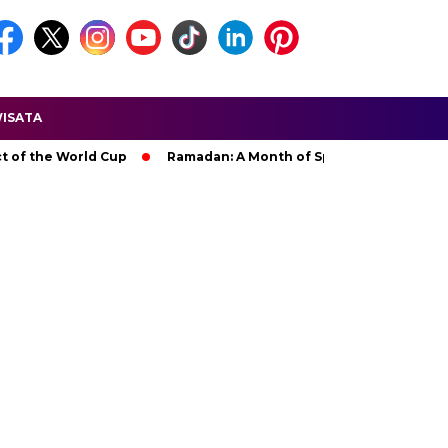
ISATA
he World Cup
Ramadan: A Month of Spiritual Reflection, Devot