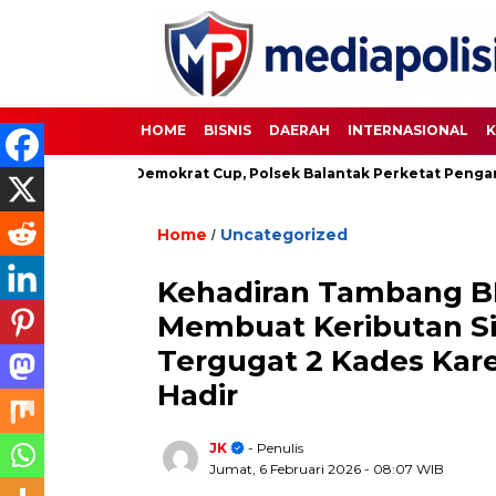
HOME
BISNIS
DAERAH
INTERNASIONAL
K
Sepakbola Demokrat Cup, Polsek Balantak Perketat Pengamanan
Home
Uncategorized
/
Kehadiran Tambang BB
Membuat Keributan Si
Tergugat 2 Kades Kar
Hadir
JK
- Penulis
Jumat, 6 Februari 2026
- 08:07 WIB