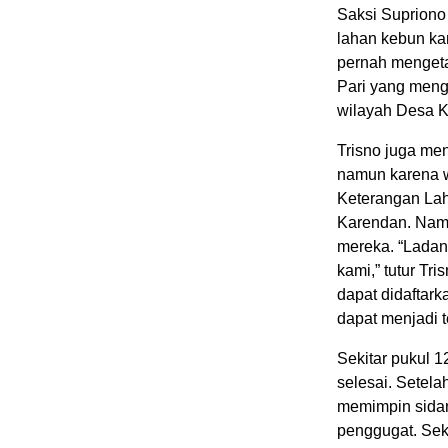
Saksi Supriono
lahan kebun ka
pernah mengeta
Pari yang meng
wilayah Desa 
Trisno juga me
namun karena w
Keterangan Lah
Karendan. Namu
mereka. “Ladan
kami,” tutur T
dapat didaftark
dapat menjadi 
Sekitar pukul 1
selesai. Setel
memimpin sida
penggugat. Sek