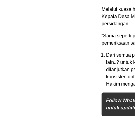
Melalui kuasa 
Kepala Desa Mu
persidangan.
“Sama seperti 
pemeriksaan sa
Dari semua p
lain..? untu
dilanjutkan 
konsisten un
Hakim mengak
Follow What
untuk update