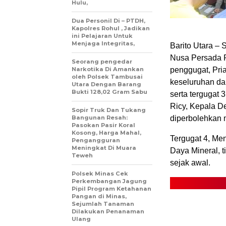
Hulu,
Dua Personil Di – PTDH,
Kapolres Rohul , Jadikan
ini Pelajaran Untuk
Menjaga Integritas,
Barito Utara –
Nusa Persada Re
Seorang pengedar
Narkotika Di Amankan
penggugat, Pri
oleh Polsek Tambusai
keseluruhan dar
Utara Dengan Barang
Bukti 128,02 Gram Sabu
serta tergugat 
Ricy, Kepala De
Sopir Truk Dan Tukang
Bangunan Resah:
diperbolehkan 
Pasokan Pasir Koral
Kosong, Harga Mahal,
Tergugat 4, Me
Pengangguran
Meningkat Di Muara
Daya Mineral, 
Teweh
sejak awal.
Polsek Minas Cek
Perkembangan Jagung
Pipil Program Ketahanan
Pangan di Minas,
Sejumlah Tanaman
Dilakukan Penanaman
Ulang