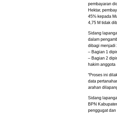
pembayaran did
Hektar, pembay
45% kepada Muk
4,75 M tidak di
Sidang lapanga
dalam pengambi
dibagi menjadi 
– Bagian 1 dip
– Bagian 2 dip
hakim anggota
“Proses ini di
data pertanaha
arahan dilapan
Sidang lapanga
BPN Kabupaten 
penggugat dan 