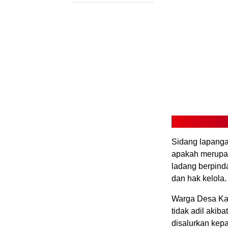
Sidang lapanga
apakah merupak
ladang berpind
dan hak kelola.
Warga Desa Ka
tidak adil akib
disalurkan kep