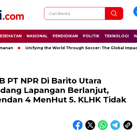
ESEHATAN
NASIONAL
PENDIDIKAN
POLITIK
TEKNOLOGI
W
Unifying the World Through Soccer: The Global Impact of t
 PT NPR Di Barito Utara
dang Lapangan Berlanjut,
endan 4 MenHut 5. KLHK Tidak