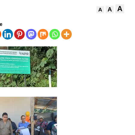
A
A
A
ve