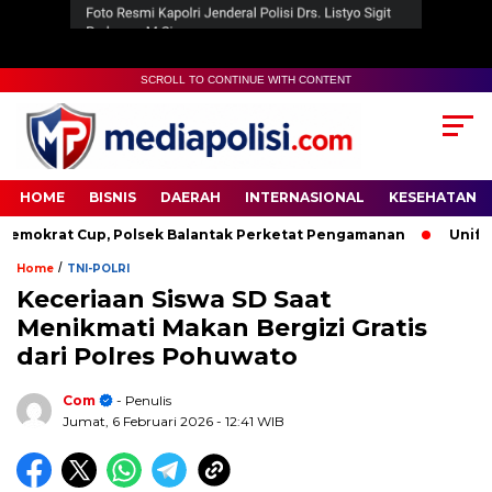
SCROLL TO CONTINUE WITH CONTENT
HOME
BISNIS
DAERAH
INTERNASIONAL
KESEHATAN
krat Cup, Polsek Balantak Perketat Pengamanan
Unifying t
/
Home
TNI-POLRI
Keceriaan Siswa SD Saat
Menikmati Makan Bergizi Gratis
dari Polres Pohuwato
Com
- Penulis
Jumat, 6 Februari 2026
- 12:41 WIB