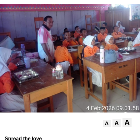
A
A
A
Spread the love