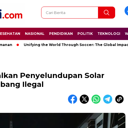
ESEHATAN
NASIONAL
PENDIDIKAN
POLITIK
TEKNOLOGI
W
Unifying the World Through Soccer: The Global Impact of the
lkan Penyelundupan Solar
bang Ilegal