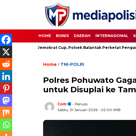
HOME
BISNIS
DAERAH
INTERNASIONAL
K
epakbola Demokrat Cup, Polsek Balantak Perketat Pengamanan
Home
TNI-POLRI
/
Polres Pohuwato Gaga
untuk Disuplai ke Tam
Com
- Penulis
Sabtu, 31 Januari 2026
- 02:00 WIB