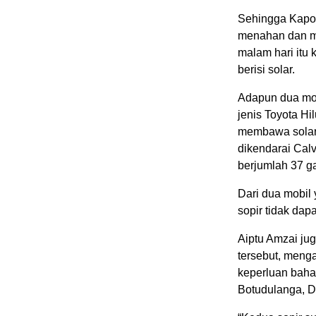
Sehingga Kapol
menahan dan m
malam hari itu
berisi solar.
Adapun dua mob
jenis Toyota H
membawa solar 
dikendarai Cal
berjumlah 37 g
Dari dua mobil
sopir tidak da
Aiptu Amzai ju
tersebut, menga
keperluan bahan
Botudulanga, 