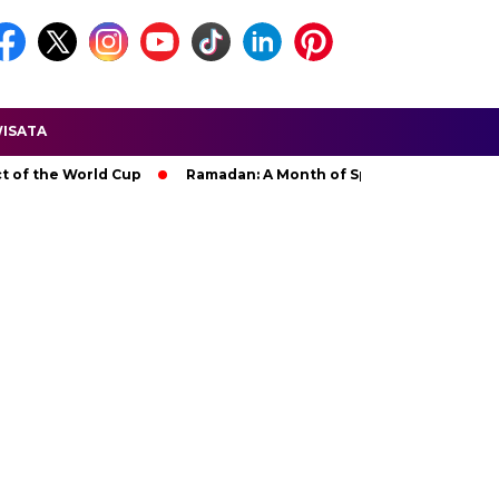
ISATA
 World Cup
Ramadan: A Month of Spiritual Reflection, Devotio