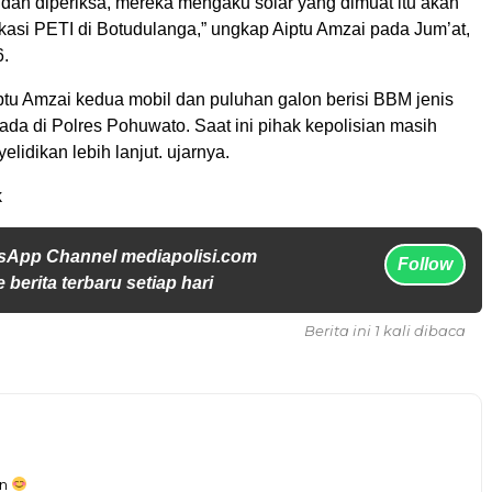
udah diperiksa, mereka mengaku solar yang dimuat itu akan
kasi PETI di Botudulanga,” ungkap Aiptu Amzai pada Jum’at,
6.
iptu Amzai kedua mobil dan puluhan galon berisi BBM jenis
ada di Polres Pohuwato. Saat ini pihak kepolisian masih
lidikan lebih lanjut. ujarnya.
k
sApp Channel mediapolisi.com
Follow
 berita terbaru setiap hari
Berita ini 1 kali dibaca
an