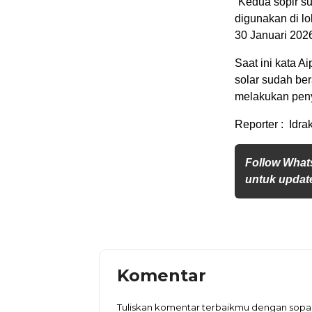
“Kedua sopir s
digunakan di lo
30 Januari 202
Saat ini kata A
solar sudah ber
melakukan penye
Reporter : Idra
Follow What
untuk update
Komentar
Tuliskan komentar terbaikmu dengan sop