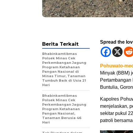
Spread the lo
Berita Terkait
Bhabinkamtibmas
Polsek Minas Cek
Perkembangan Jagung
Pohuwato-med
Program Ketahanan
Pangan Nasional di
Minyak (BBM) je
Minas Timur, Tanaman
Pertambangan 
Tumbuh Baik di Usia 21
Hari
Buntulia, Goron
Bhabinkamtibmas
Kapolres Pohuwa
Polsek Minas Cek
Perkembangan Jagung
menjelaskan, p
Program Ketahanan
sekitar pukul 
Pangan Nasional,
Tanaman Berusia 46
patroli bersam
Hari
Tak Diundang dalam