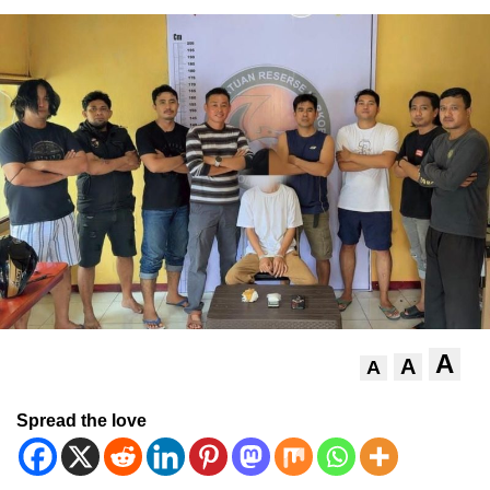
A
A
A
Spread the love