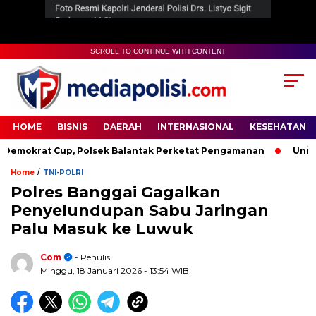
SCROLL TO CONTINUE WITH CONTENT
HOME
BISNIS
DAERAH
INTERNASIONAL
KESEHATAN
krat Cup, Polsek Balantak Perketat Pengamanan
Unifying 
/
Home
TNI-POLRI
Polres Banggai Gagalkan
Penyelundupan Sabu Jaringan
Palu Masuk ke Luwuk
Com
- Penulis
Minggu, 18 Januari 2026
- 13:54 WIB