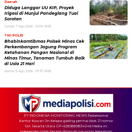
Daerah
Diduga Langgar UU KIP, Proyek
Irigasi di Munjul Pandeglang Tuai
Sorotan
Jumat, 7 Agu 2026 - 01:04 WIB
TNI-POLRI
Bhabinkamtibmas Polsek Minas Cek
Perkembangan Jagung Program
Ketahanan Pangan Nasional di
Minas Timur, Tanaman Tumbuh Baik
di Usia 21 Hari
Kamis, 6 Agu 2026 - 07:57 WIB
PT INDONESIA MONITORING NEWS Redaksional
Kantor Kowari:Jln.Kelapa gading permai blok J1 nomor
12A Jakarta Utara CP+6285885834246 Media ini
independen tidak berada dibawah naungan Kepolisian