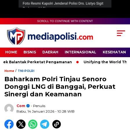
SCROLL TO CONTINUE WITH CONTENT
HOME
BISNIS
DAERAH
INTERNASIONAL
KESEHATAN
 Balantak Perketat Pengamanan
Unifying the World Through
/
Home
TNI-POLRI
Baharkam Polri Tinjau Senoro
Donggi LNG di Banggai, Perkuat
Sinergi dan Keamanan
Com
- Penulis
Rabu, 14 Januari 2026
- 10:28 WIB