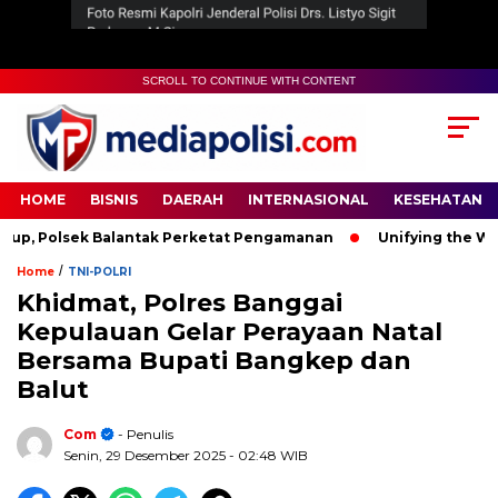
SCROLL TO CONTINUE WITH CONTENT
HOME
BISNIS
DAERAH
INTERNASIONAL
KESEHATAN
 Polsek Balantak Perketat Pengamanan
Unifying the World 
/
Home
TNI-POLRI
Khidmat, Polres Banggai
Kepulauan Gelar Perayaan Natal
Bersama Bupati Bangkep dan
Balut
Com
- Penulis
Senin, 29 Desember 2025
- 02:48 WIB