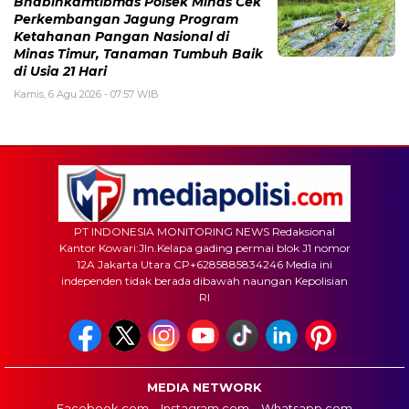
Bhabinkamtibmas Polsek Minas Cek
Perkembangan Jagung Program
Ketahanan Pangan Nasional di
Minas Timur, Tanaman Tumbuh Baik
di Usia 21 Hari
Kamis, 6 Agu 2026 - 07:57 WIB
PT INDONESIA MONITORING NEWS Redaksional
Kantor Kowari:Jln.Kelapa gading permai blok J1 nomor
12A Jakarta Utara CP+6285885834246 Media ini
independen tidak berada dibawah naungan Kepolisian
RI
MEDIA NETWORK
Facebook.com
Instagram.com
Whatsapp.com