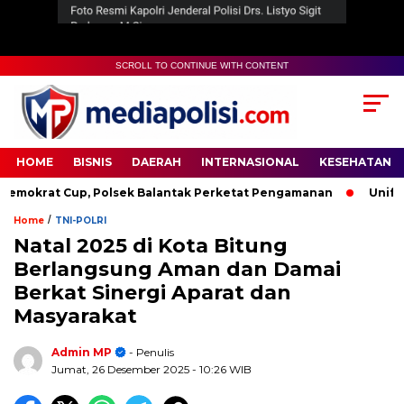
SCROLL TO CONTINUE WITH CONTENT
HOME
BISNIS
DAERAH
INTERNASIONAL
KESEHATAN
krat Cup, Polsek Balantak Perketat Pengamanan
Unifying 
/
Home
TNI-POLRI
Natal 2025 di Kota Bitung
Berlangsung Aman dan Damai
Berkat Sinergi Aparat dan
Masyarakat
Admin MP
- Penulis
Jumat, 26 Desember 2025
- 10:26 WIB