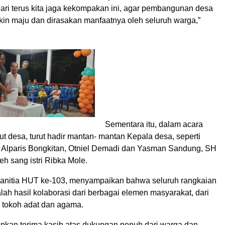
ari terus kita jaga kekompakan ini, agar pembangunan desa
in maju dan dirasakan manfaatnya oleh seluruh warga,”
Sementara itu, dalam acara
 desa, turut hadir mantan- mantan Kepala desa, seperti
, Alparis Bongkitan, Otniel Demadi dan Yasman Sandung, SH
leh sang istri Ribka Mole.
anitia HUT ke-103, menyampaikan bahwa seluruh rangkaian
alah hasil kolaborasi dari berbagai elemen masyarakat, dari
tokoh adat dan agama.
kan terima kasih atas dukungan penuh dari warga dan