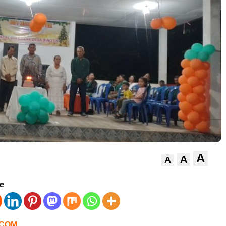
A
A
A
ve
.COM