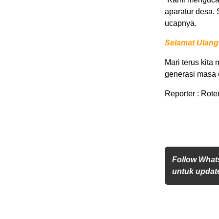
aparatur desa.
ucapnya.
Selamat Ulang
Mari terus kit
generasi masa 
Reporter : Rot
Follow What
untuk update