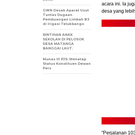
acara ini. Ia j
GWN Desak Aparat Usut
desa yang lebih
Tuntas Dugaan
Pembuangan Limbah B3
di Irigasi Telukbango
RINTIHAN ANAK
SEKOLAH DI PELOSOK
DESA MATANGA
BANGGAI LAUT.
Munas III PJS: Menatap
Status Konstituen Dewan
Pers
“Perjalanan 103