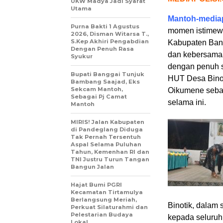
UKW Madya Jadi Syarat
Utama
Mantoh-mediap
Purna Bakti 1 Agustus
momen istimewa
2026, Disman Witarsa T.,
S.Kep Akhiri Pengabdian
Kabupaten Bang
Dengan Penuh Rasa
dan kebersamaa
Syukur
dengan penuh s
Bupati Banggai Tunjuk
HUT Desa Binot
Bambang Saajad, Eks
Sekcam Mantoh,
Oikumene sebag
Sebagai Pj Camat
selama ini.
Mantoh
MIRIS! Jalan Kabupaten
di Pandeglang Diduga
Tak Pernah Tersentuh
Aspal Selama Puluhan
Tahun, Kemenhan RI dan
TNI Justru Turun Tangan
Bangun Jalan
Hajat Bumi PGRI
Kecamatan Tirtamulya
Berlangsung Meriah,
Binotik, dalam
Perkuat Silaturahmi dan
Pelestarian Budaya
kepada seluruh
Lokal