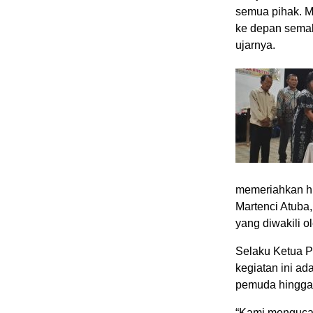
semua pihak. M
ke depan semak
ujarnya.
memeriahkan hut
Martenci Atuba
yang diwakili o
Selaku Ketua P
kegiatan ini ad
pemuda hingga 
“Kami mengucap