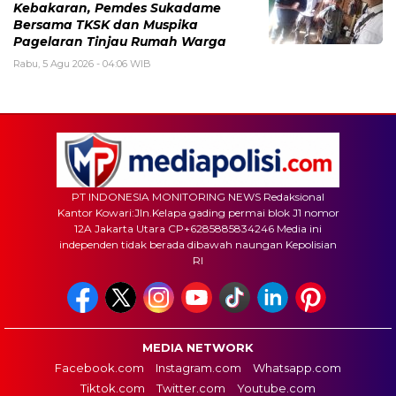
Kebakaran, Pemdes Sukadame
Bersama TKSK dan Muspika
Pagelaran Tinjau Rumah Warga
Rabu, 5 Agu 2026 - 04:06 WIB
PT INDONESIA MONITORING NEWS Redaksional
Kantor Kowari:Jln.Kelapa gading permai blok J1 nomor
12A Jakarta Utara CP+6285885834246 Media ini
independen tidak berada dibawah naungan Kepolisian
RI
MEDIA NETWORK
Facebook.com
Instagram.com
Whatsapp.com
Tiktok.com
Twitter.com
Youtube.com