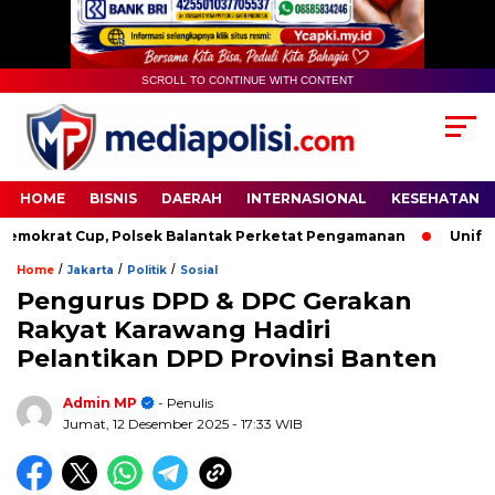
SCROLL TO CONTINUE WITH CONTENT
HOME
BISNIS
DAERAH
INTERNASIONAL
KESEHATAN
krat Cup, Polsek Balantak Perketat Pengamanan
Unifying 
/
/
/
Home
Jakarta
Politik
Sosial
Pengurus DPD & DPC Gerakan
Rakyat Karawang Hadiri
Pelantikan DPD Provinsi Banten
Admin MP
- Penulis
Jumat, 12 Desember 2025
- 17:33 WIB