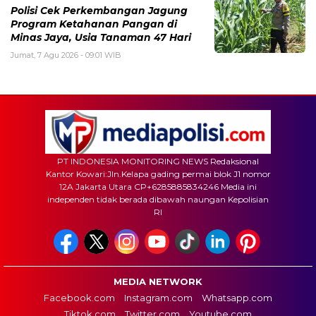
Polisi Cek Perkembangan Jagung
Program Ketahanan Pangan di
Minas Jaya, Usia Tanaman 47 Hari
Jumat, 7 Agu 2026 - 09:01 WIB
PT INDONESIA MONITORING NEWS Redaksional
Kantor Kowari:Jln.Kelapa gading permai blok J1 nomor
12A Jakarta Utara CP+6285885834246 Media ini
independen tidak berada dibawah naungan Kepolisian
RI
MEDIA NETWORK
Facebook.com
Instagram.com
Whatsapp.com
Tiktok.com
Twitter.com
Youtube.com