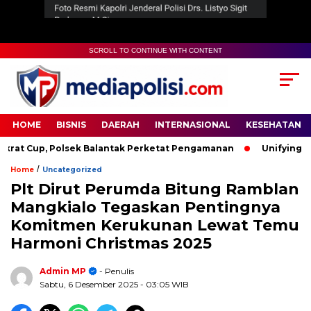
SCROLL TO CONTINUE WITH CONTENT
HOME
BISNIS
DAERAH
INTERNASIONAL
KESEHATAN
 Cup, Polsek Balantak Perketat Pengamanan
Unifying the 
/
Home
Uncategorized
Plt Dirut Perumda Bitung Ramblan
Mangkialo Tegaskan Pentingnya
Komitmen Kerukunan Lewat Temu
Harmoni Christmas 2025
Admin MP
- Penulis
Sabtu, 6 Desember 2025
- 03:05 WIB