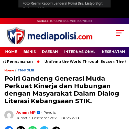
SCROLL TO CONTINUE WITH CONTENT
HOME
BISNIS
DAERAH
INTERNASIONAL
KESEHATAN
t Pengamanan
Unifying the World Through Soccer: The Global
/
Home
TNI-POLRI
Polri Gandeng Generasi Muda
Perkuat Kinerja dan Hubungan
dengan Masyarakat Dalam Dialog
Literasi Kebangsaan STIK.
Admin MP
- Penulis
Jumat, 5 Desember 2025
- 06:23 WIB