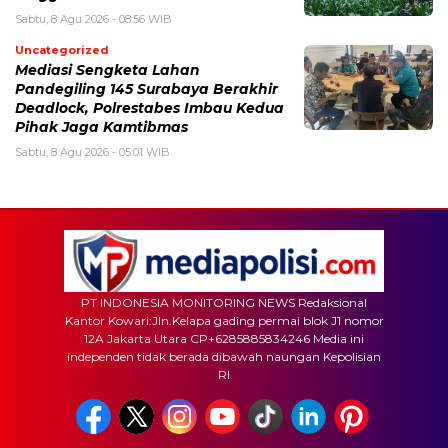
Sabtu, 8 Agu 2026 - 08:56 WIB
Uncategorized
Mediasi Sengketa Lahan
Pandegiling 145 Surabaya Berakhir
Deadlock, Polrestabes Imbau Kedua
Pihak Jaga Kamtibmas
Sabtu, 8 Agu 2026 - 05:01 WIB
PT INDONESIA MONITORING NEWS Redaksional
Kantor Kowari:Jln.Kelapa gading permai blok J1 nomor
12A Jakarta Utara CP+6285885834246 Media ini
independen tidak berada dibawah naungan Kepolisian
RI